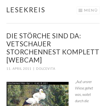
LESEKREIS
Springe
MENÜ
zum
Inhalt
DIE STÖRCHE SIND DA:
VETSCHAUER
STORCHENNEST KOMPLETT
[WEBCAM]
11. APRIL 2011
|
DOLCEVITA
„A
uf unsrer
Wiese gehet
was, watet
durch die