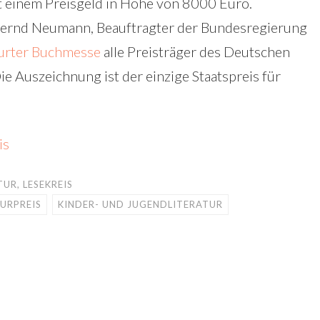
mit einem Preisgeld in Höhe von 8000 Euro.
Bernd Neumann, Beauftragter der Bundesregierung
urter Buchmesse
alle Preisträger des Deutschen
e Auszeichnung ist der einzige Staatspreis für
is
TUR
,
LESEKREIS
URPREIS
KINDER- UND JUGENDLITERATUR