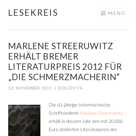
LESEKREIS
Springe
MENÜ
zum
Inhalt
MARLENE STREERUWITZ
ERHÄLT BREMER
LITERATURPREIS 2012 FÜR
„DIE SCHMERZMACHERIN“
22. NOVEMBER 2011
|
DOLCEVITA
Die 61-jährige österreichische
Schriftstellerin
Marlene Streeruwitz
erhält in diesem Jahr den mit 20.000
Euro dotierten Literaturpreis der