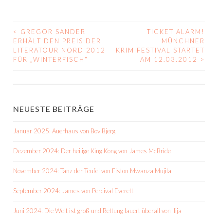
<
GREGOR SANDER
TICKET ALARM!
BEITRAGS-
ERHÄLT DEN PREIS DER
MÜNCHNER
LITERATOUR NORD 2012
KRIMIFESTIVAL STARTET
NAVIGATION
FÜR „WINTERFISCH“
AM 12.03.2012
>
NEUESTE BEITRÄGE
Januar 2025: Auerhaus von Bov Bjerg
Dezember 2024: Der heilige King Kong von James McBride
November 2024: Tanz der Teufel von Fiston Mwanza Mujila
September 2024: James von Percival Everett
Juni 2024: Die Welt ist groß und Rettung lauert überall von Ilija