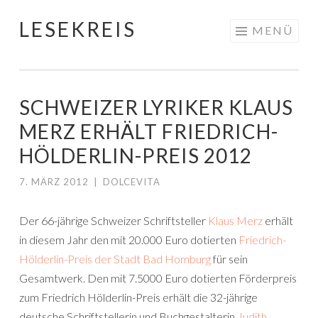
LESEKREIS
Springe
MENÜ
zum
Inhalt
SCHWEIZER LYRIKER KLAUS
MERZ ERHÄLT FRIEDRICH-
HÖLDERLIN-PREIS 2012
7. MÄRZ 2012
|
DOLCEVITA
Der 66-jährige Schweizer Schriftsteller
Klaus Merz
erhält
in diesem Jahr den mit 20.000 Euro dotierten
Friedrich-
Hölderlin-Preis der Stadt Bad Homburg
für sein
Gesamtwerk. Den mit 7.5000 Euro dotierten Förderpreis
zum Friedrich Hölderlin-Preis erhält die 32-jährige
deutsche Schriftstellerin und Buchgestalterin
Judith