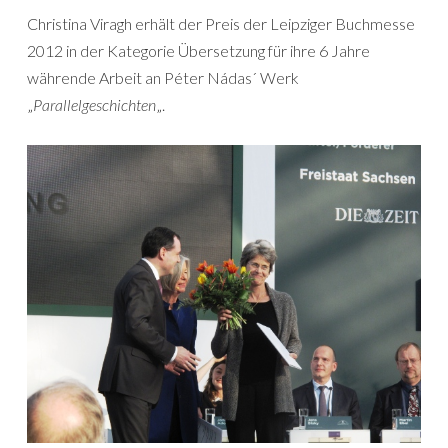
Christina Viragh erhält der Preis der Leipziger Buchmesse
2012 in der Kategorie Übersetzung für ihre 6 Jahre
währende Arbeit an Péter Nádas´ Werk
„
Parallelgeschichten
„.