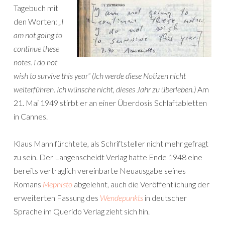
Tagebuch mit
den Worten:
„I
am not going to
continue these
notes. I do not
wish to survive this year“ (Ich werde diese Notizen nicht
weiterführen. Ich wünsche nicht, dieses Jahr zu überleben.)
Am
21. Mai 1949 stirbt er an einer Überdosis Schlaftabletten
in Cannes.
Klaus Mann fürchtete, als Schriftsteller nicht mehr gefragt
zu sein. Der Langenscheidt Verlag hatte Ende 1948 eine
bereits vertraglich vereinbarte Neuausgabe seines
Romans
Mephisto
abgelehnt, auch die Veröffentlichung der
erweiterten Fassung des
Wendepunkts
in deutscher
Sprache im Querido Verlag zieht sich hin.