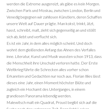
werden die Extreme ausgereizt, als gäbe es kein Morgen.
Zwischen Paris und Moskau, zwischen London, Berlin und
Venedig begegnen wir zahllosen Künstlern, deren Schaffen
unsere Welt auf Dauer prägte. Man kokst, trinkt, ätzt,
hasst, schreibt, malt, zieht sich gegenseitig an und stößt
sich ab, liebt und verflucht sich.
Es ist ein Jahr, in dem alles möglich scheint. Und doch
wohnt dem gleißenden Anfang das Ahnen des Verfalles
inne. Literatur, Kunst und Musik wussten schon 1913, dass
die Menschheit ihre Unschuld verloren hatte. Der Erste
Weltkrieg führte die Schrecken alles vorher schon
Erkannten und Gedachten nur noch aus. Florian Illies lässt
dieses eine Jahr, einen Moment höchster Blüte und
zugleich ein Hochamt des Unterganges, in einem
grandiosen Panorama lebendig werden.
Malewitsch malt ein Quadrat, Proust begibt sich auf die
Suche nach der verlorenen Zeit, Benn liebt Lasker-