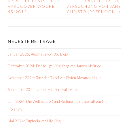
<
SPIEGEL-BESTSELLER
BLANCHE 02: DIE
BEITRAGS-
HARDCOVER WOCHE
VERSUCHUNG VON JANE
45/2012
CHRISTO [REZENSION]
>
NAVIGATION
NEUESTE BEITRÄGE
Januar 2025: Auerhaus von Bov Bjerg
Dezember 2024: Der heilige King Kong von James McBride
November 2024: Tanz der Teufel von Fiston Mwanza Mujila
September 2024: James von Percival Everett
Juni 2024: Die Welt ist groß und Rettung lauert überall von Ilija
Trojanow
Mai 2024: Euphoria von Lily King