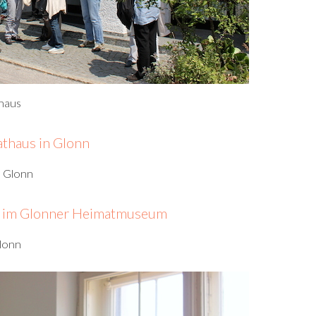
haus
n Glonn
lonn