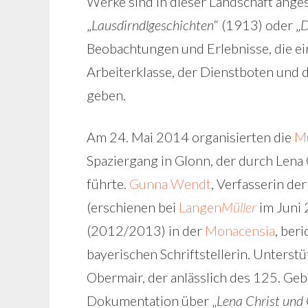
Werke sind in dieser Landschaft angesi
„
Lausdirndlgeschichten
“ (1913) oder „
D
Beobachtungen und Erlebnisse, die ein
Arbeiterklasse, der Dienstboten und
geben.
Am 24. Mai 2014 organisierten die
M
Spaziergang in Glonn, der durch Lena
führte.
Gunna Wendt
, Verfasserin der
(erschienen bei
Langen
Müller
im Juni 
(2012/2013) in der
Monacensia
, ber
bayerischen Schriftstellerin. Unterst
Obermair, der anlässlich des 125. Geb
Dokumentation über „
Lena Christ und 