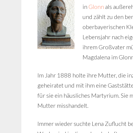
in
Glonn
als außere
und zählt zu den be
oberbayerischen Kle
Lebensjahr nach eig
ihrem Großvater müt
Magdalena im Glonn
Im Jahr 1888 holte ihre Mutter, die i
geheiratet und mit ihm eine Gaststät
für sie ein häusliches Martyrium. Sie
Mutter misshandelt.
Immer wieder suchte Lena Zuflucht be