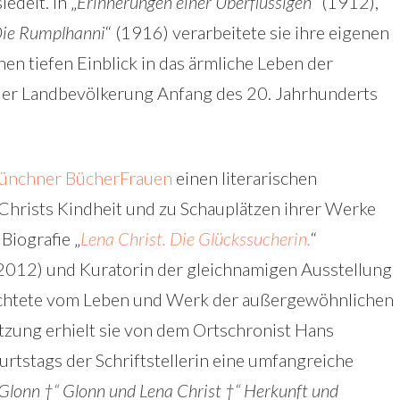
edelt. In „
Erinnerungen einer Überflüssigen
“ (1912),
ie Rumplhanni
“ (1916) verarbeitete sie ihre eigenen
en tiefen Einblick in das ärmliche Leben der
 der Landbevölkerung Anfang des 20. Jahrhunderts
ünchner BücherFrauen
einen literarischen
 Christs Kindheit und zu Schauplätzen ihrer Werke
 Biografie „
Lena Christ. Die Glückssucherin.
“
2012) und Kuratorin der gleichnamigen Ausstellung
ichtete vom Leben und Werk der außergewöhnlichen
ützung erhielt sie von dem Ortschronist Hans
urtstags der Schriftstellerin eine umfangreiche
Glonn †“ Glonn und Lena Christ †“ Herkunft und