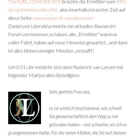
TINYURL.COM/WEITER
brachte die Ermittler vom
ARG
des geheimnisvollen RVL
also innerhalb kürzester Zeit auf
diese Seite:
www.roderick-van-larven.de/
Daniel von Literatina meinte ein virtuelles Raunen im
Forum vernommen zu haben, alle „Ermittler“ waren in
voller Fahrt, haben auf neue Hinweise gewartet…und dann
ist alles binnen weniger Minuten „verpufft“.
Um 0.51 Uhr meldete sich dann Roderick van Larven mit
folgender Mail bei allen Beteiligten:
Sehr geehrte Frau xxx,
es ist wirklich faszinierend, wie schnell
Sie gemeinschaftlich den Weg zu mir
gefunden haben – viel schneller, als ich es
je angenommen hatte. Für die vielen Mühen, die Sie auf diesem