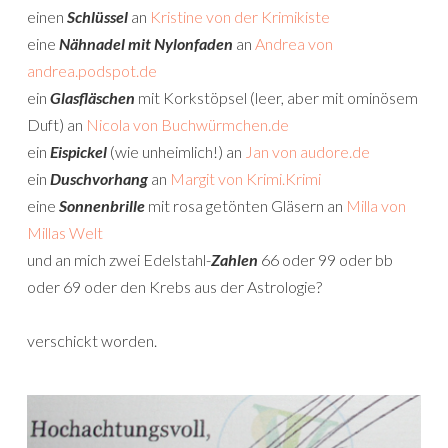
einen
Schlüssel
an
Kristine von der Krimikiste
eine
Nähnadel mit Nylonfaden
an
Andrea von
andrea.podspot.de
ein
Glasfläschen
mit Korkstöpsel (leer, aber mit ominösem
Duft) an
Nicola von Buchwürmchen.de
ein
Eispickel
(wie unheimlich!) an
Jan von audore.de
ein
Duschvorhang
an
Margit von Krimi.Krimi
eine
Sonnenbrille
mit rosa getönten Gläsern an
Milla von
Millas Welt
und an mich zwei Edelstahl-
Zahlen
66 oder 99 oder bb
oder 69 oder den Krebs aus der Astrologie?
verschickt worden.