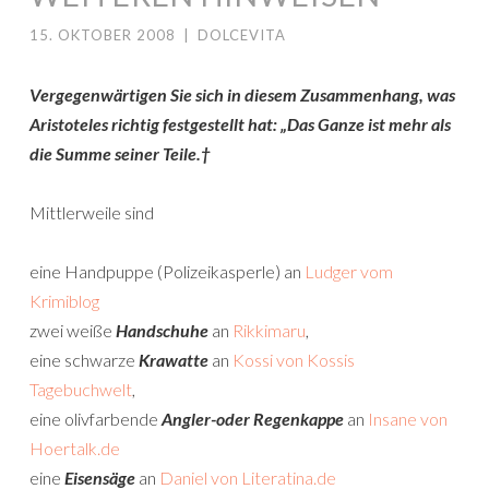
15. OKTOBER 2008
|
DOLCEVITA
Vergegenwärtigen Sie sich in diesem Zusammenhang, was
Aristoteles richtig festgestellt hat: „Das Ganze ist mehr als
die Summe seiner Teile.†
Mittlerweile sind
eine Handpuppe (Polizeikasperle) an
Ludger vom
Krimiblog
zwei weiße
Handschuhe
an
Rikkimaru
,
eine schwarze
Krawatte
an
Kossi von Kossis
Tagebuchwelt
,
eine olivfarbende
Angler-oder Regenkappe
an
Insane von
Hoertalk.de
eine
Eisensäge
an
Daniel von Literatina.de