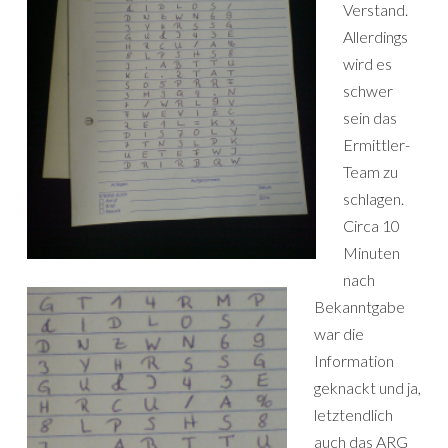
Verstand.
Allerdings
wird es
schwer
sein das
Ermittler-
Team zu
schlagen.
Circa 10
Minuten
nach
Bekanntgabe
war die
Information
geknackt und ja,
letztendlich
auch das ARG