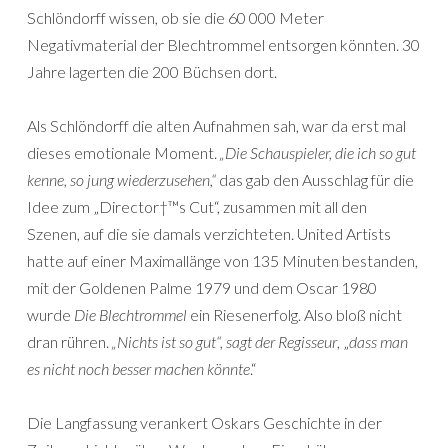
Schlöndorff wissen, ob sie die 60 000 Meter
Negativmaterial der Blechtrommel entsorgen könnten. 30
Jahre lagerten die 200 Büchsen dort.
Als Schlöndorff die alten Aufnahmen sah, war da erst mal
dieses emotionale Moment.
„Die Schauspieler, die ich so gut
kenne, so jung wiederzusehen,“
das gab den Ausschlag für die
Idee zum „Director†™s Cut“, zusammen mit all den
Szenen, auf die sie damals verzichteten. United Artists
hatte auf einer Maximallänge von 135 Minuten bestanden,
mit der Goldenen Palme 1979 und dem Oscar 1980
wurde
Die Blechtrommel
ein Riesenerfolg. Also bloß nicht
dran rühren.
„Nichts ist so gut“, sagt der Regisseur
, „
dass man
es nicht noch besser machen könnte
.“
Die Langfassung verankert Oskars Geschichte in der