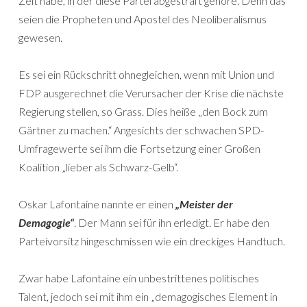
Zeit habe, in der diese Partei abgestraft gehöre. Denn das
seien die Propheten und Apostel des Neoliberalismus
gewesen.
Es sei ein Rückschritt ohnegleichen, wenn mit Union und
FDP ausgerechnet die Verursacher der Krise die nächste
Regierung stellen, so Grass. Dies heiße „den Bock zum
Gärtner zu machen.“ Angesichts der schwachen SPD-
Umfragewerte sei ihm die Fortsetzung einer Großen
Koalition „lieber als Schwarz-Gelb“.
Oskar Lafontaine nannte er einen
„Meister der
Demagogie“
. Der Mann sei für ihn erledigt. Er habe den
Parteivorsitz hingeschmissen wie ein dreckiges Handtuch.
Zwar habe Lafontaine ein unbestrittenes politisches
Talent, jedoch sei mit ihm ein „demagogisches Element in