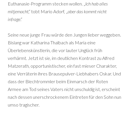
Euthanasie-Programm stecken wollen. „
Ich hab alles
mitjemacht
,“ tobt Mario Adorf, „
aber das kommt nicht
infrage
.“
Seine neue junge Frau würde den Jungen lieber weggeben.
Bislang war Katharina Thalbach als Maria eine
Überlebenskünstlerin, die vor lauter Unglück früh
verhärmt. Jetzt ist sie, im deutlichen Kontrast zu Alfred
Matzerath, opportunistischer, ein fast mieser Charakter,
eine Verräterin ihres Brausepulver-Liebhabers Oskar. Und
dass der Blechtrommler beim Einmarsch der Roten
Armee am Tod seines Vaters nicht unschuldig ist, erscheint
nach dessen unerschrockenem Eintreten für den Sohn nun
umso tragischer.