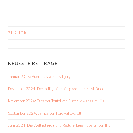
ZURÜCK
BEITRAGS-
NAVIGATION
NEUESTE BEITRÄGE
Januar 2025: Auerhaus von Bov Bjerg
Dezember 2024: Der heilige King Kong von James McBride
November 2024: Tanz der Teufel von Fiston Mwanza Mujila
September 2024: James von Percival Everett
Juni 2024: Die Welt ist groß und Rettung lauert überall von Ilija