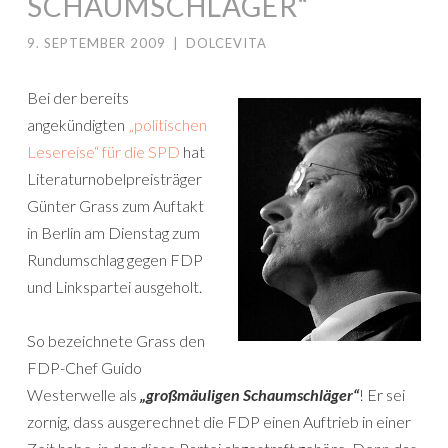
CHAUMSCHLÄGER“
9. SEPTEMBER 2009
|
DOLCEVITA
Bei der bereits
angekündigten
„politischen
Lesereise“ für die SPD
hat
Literaturnobelpreisträger
Günter Grass zum Auftakt
in Berlin am Dienstag zum
Rundumschlag gegen FDP
und Linkspartei ausgeholt.
So bezeichnete Grass den
FDP-Chef Guido
Westerwelle als
„großmäuligen Schaumschläger“
! Er sei
zornig, dass ausgerechnet die FDP einen Auftrieb in einer