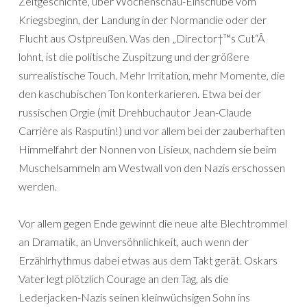
Zeitgeschichte, über Wochenschau-Einschübe vom
Kriegsbeginn, der Landung in der Normandie oder der
Flucht aus Ostpreußen. Was den „Director†™s Cut“Â
lohnt, ist die politische Zuspitzung und der größere
surrealistische Touch. Mehr Irritation, mehr Momente, die
den kaschubischen Ton konterkarieren. Etwa bei der
russischen Orgie (mit Drehbuchautor Jean-Claude
Carrière als Rasputin!) und vor allem bei der zauberhaften
Himmelfahrt der Nonnen von Lisieux, nachdem sie beim
Muschelsammeln am Westwall von den Nazis erschossen
werden.
Vor allem gegen Ende gewinnt die neue alte Blechtrommel
an Dramatik, an Unversöhnlichkeit, auch wenn der
Erzählrhythmus dabei etwas aus dem Takt gerät. Oskars
Vater legt plötzlich Courage an den Tag, als die
Lederjacken-Nazis seinen kleinwüchsigen Sohn ins