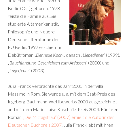
Julia Franck wurde 1970 in
Berlin (Ost) geboren. 1978
reiste die Familie aus. Sie
studierte Altamerikanistik,
Philosophie und Neuere
Deutsche Literatur an der
FU Berlin. 1997 erschien ihr
Debütroman „
Der neue Koch
„, danach „
Liebediener
“ (1999),
„
Bauchlandung. Geschichten zum Anfassen
“ (2000) und
„
Lagerfeuer
“ (2003).
Julia Franck verbrachte das Jahr 2005 in der Villa
Massimo in Rom. Sie wurde u. a. mit dem 3sat-Preis des
Ingeborg-Bachmann-Wettbewerbs 2000 ausgezeichnet
und mit dem Marie-Luise Kaschnitz-Preis 2004. Für ihren
Roman
„Die Mittagsfrau“ (2007) erhielt die Autorin den
Deutschen Buchpreis 2007
. Julia Franck lebt mit ihren