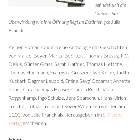
befindet sich die
Grenze; ihre
Überwindung wie ihre Öffnung liegt im Erzählen.†œ
Julia
Franck
Keinen Roman sondern eine Anthologie mit Geschichten
von Marcel Beyer, Marica Bodrozic, Thomas Brussig, F.C.
Delius, Günter Grass, Sarah Haffner, Thomas Hettche,
Thomas Hürlimann, Franziska Groszer, Uwe Kolbe, Judith
Kuckart, Dagmar Leupold, Emine Sevgi Özdamar, Annette
Pehnt, Catalina Rojas Hauser, Claudia Rusch, Viola
Roggenkamp, Ingo Schulze, Jens Sparschuh, Hans-Ulrich
Treichel, Lothar Trolle und Roger Willemsen werden am
11.03. von Julia Franck als Herausgeberin im
S. Fischer
Verlag
erscheinen.
Inhalt