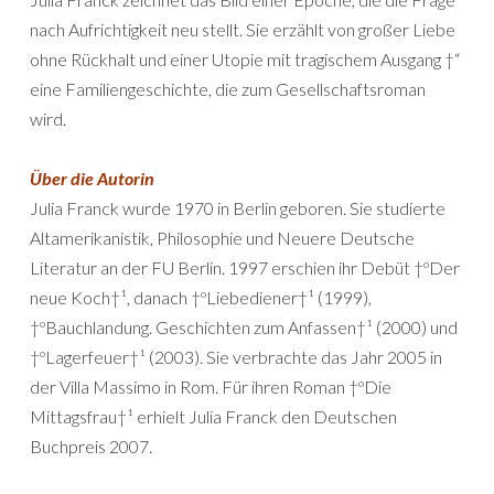
nach Aufrichtigkeit neu stellt. Sie erzählt von großer Liebe
ohne Rückhalt und einer Utopie mit tragischem Ausgang †“
eine Familiengeschichte, die zum Gesellschaftsroman
wird.
Über die Autorin
Julia Franck wurde 1970 in Berlin geboren. Sie studierte
Altamerikanistik, Philosophie und Neuere Deutsche
Literatur an der FU Berlin. 1997 erschien ihr Debüt †ºDer
neue Koch†¹, danach †ºLiebediener†¹ (1999),
†ºBauchlandung. Geschichten zum Anfassen†¹ (2000) und
†ºLagerfeuer†¹ (2003). Sie verbrachte das Jahr 2005 in
der Villa Massimo in Rom. Für ihren Roman †ºDie
Mittagsfrau†¹ erhielt Julia Franck den Deutschen
Buchpreis 2007.