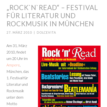
„ROCK`N`READ“ – FESTIVAL
FÜR LITERATUR UND
ROCKMUSIK IN MÜNCHEN
27. MÄRZ 2010
|
DOLCEVITA
Am 31. März
2010, findet
um 20 Uhr im
Ampere
,
München, das
1. Festival für
Literatur und
Rockmusik
unter dem
Motto