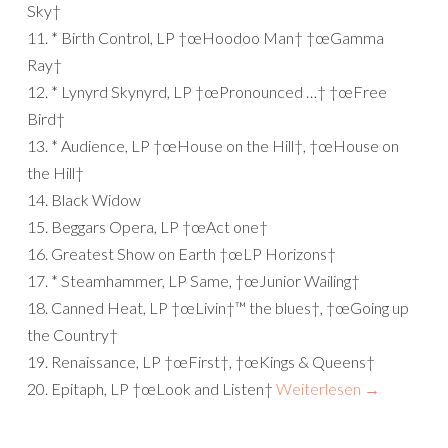
Sky†
11. * Birth Control, LP †œHoodoo Man† †œGamma
Ray†
12. * Lynyrd Skynyrd, LP †œPronounced …† †œFree
Bird†
13. * Audience, LP †œHouse on the Hill†, †œHouse on
the Hill†
14. Black Widow
15. Beggars Opera, LP †œAct one†
16. Greatest Show on Earth †œLP Horizons†
17. * Steamhammer, LP Same, †œJunior Wailing†
18. Canned Heat, LP †œLivin†™ the blues†, †œGoing up
the Country†
19. Renaissance, LP †œFirst†, †œKings & Queens†
20. Epitaph, LP †œLook and Listen†
Weiterlesen
→