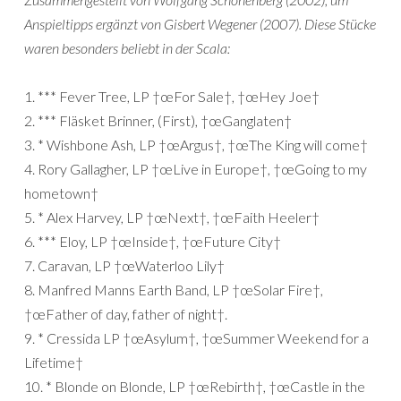
Anspieltipps ergänzt von Gisbert Wegener (2007). Diese Stücke
waren besonders beliebt in der Scala:
1. *** Fever Tree, LP †œFor Sale†, †œHey Joe†
2. *** Fläsket Brinner, (First), †œGanglaten†
3. * Wishbone Ash, LP †œArgus†, †œThe King will come†
4. Rory Gallagher, LP †œLive in Europe†, †œGoing to my
hometown†
5. * Alex Harvey, LP †œNext†, †œFaith Heeler†
6. *** Eloy, LP †œInside†, †œFuture City†
7. Caravan, LP †œWaterloo Lily†
8. Manfred Manns Earth Band, LP †œSolar Fire†,
†œFather of day, father of night†.
9. * Cressida LP †œAsylum†, †œSummer Weekend for a
Lifetime†
10. * Blonde on Blonde, LP †œRebirth†, †œCastle in the