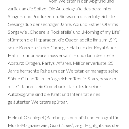
Vom Weltstar in den Abgrund und
zurück an die Spitze. Die Autobiografie des bekannten
Sängers und Produzenten. Sie waren das erfolgreichste
Gesangsduo der sechziger Jahre. Abi und Esther Ofarims
Songs wie „Cinderella Rockefella“ und „Morning of my Life“
stürmten die Hitparaden, die Queen adelte ihn zum „Sir“,
seine Konzerte in der Carnegie-Hall und der Royal Albert
Hall in London waren ausverkauft – und dann der steile
Absturz: Drogen, Partys, Affären, Millionenverluste. 25
Jahre herrschte Ruhe um den Weltstar, er managte seine
Söhne Gil und Tal zu erfolgreichen Teenie-Stars, bevor er
mit 71 Jahren sein Comeback startete. In seiner
Autobiografie sind die Kraft und Intensität eines
geläuterten Weltstars spürbar.
Helmut Ölschlegel (Bamberg), Journalist und Fotograf für
Musik-Magazine wie
„Good Times“
, zeigt Highlights aus über