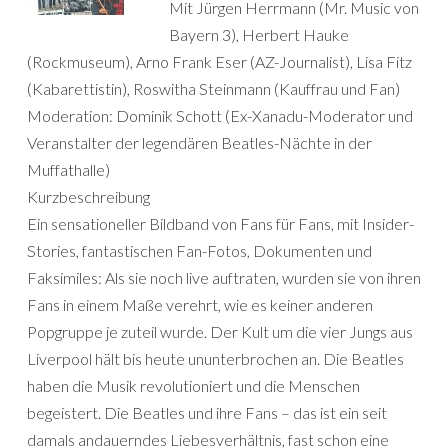
Mit Jürgen Herrmann (Mr. Music von
Bayern 3), Herbert Hauke
(Rockmuseum), Arno Frank Eser (AZ-Journalist), Lisa Fitz
(Kabarettistin), Roswitha Steinmann (Kauffrau und Fan)
Moderation: Dominik Schott (Ex-Xanadu-Moderator und
Veranstalter der legendären Beatles-Nächte in der
Muffathalle)
Kurzbeschreibung
Ein sensationeller Bildband von Fans für Fans, mit Insider-
Stories, fantastischen Fan-Fotos, Dokumenten und
Faksimiles: Als sie noch live auftraten, wurden sie von ihren
Fans in einem Maße verehrt, wie es keiner anderen
Popgruppe je zuteil wurde. Der Kult um die vier Jungs aus
Liverpool hält bis heute ununterbrochen an. Die Beatles
haben die Musik revolutioniert und die Menschen
begeistert. Die Beatles und ihre Fans – das ist ein seit
damals andauerndes Liebesverhältnis, fast schon eine