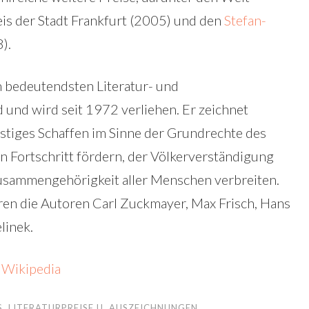
eis der Stadt Frankfurt (2005) und den
Stefan-
).
n bedeutendsten Literatur- und
 und wird seit 1972 verliehen. Er zeichnet
eistiges Schaffen im Sinne der Grundrechte des
n Fortschritt fördern, der Völkerverständigung
Zusammengehörigkeit aller Menschen verbreiten.
eren die Autoren Carl Zuckmayer, Max Frisch, Hans
linek.
,
Wikipedia
S
,
LITERATURPREISE U. AUSZEICHNUNGEN