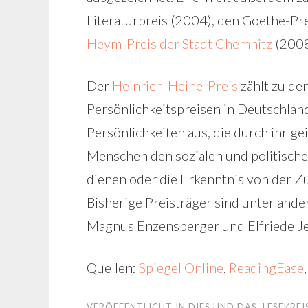
Literaturpreis (2004), den Goethe-Pr
Heym-Preis der Stadt Chemnitz
(2008
Der
Heinrich-Heine-Preis
zählt zu de
Persönlichkeitspreisen in Deutschland
Persönlichkeiten aus, die durch ihr g
Menschen den sozialen und politische
dienen oder die Erkenntnis von der 
Bisherige Preisträger sind unter and
Magnus Enzensberger und Elfriede Je
Quellen:
Spiegel Online
,
ReadingEase
VERÖFFENTLICHT IN
DIES UND DAS
,
LESEKREI