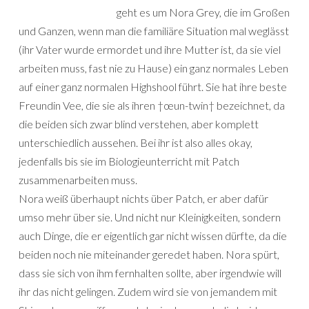
geht es um Nora Grey, die im Großen
und Ganzen, wenn man die familiäre Situation mal weglässt
(ihr Vater wurde ermordet und ihre Mutter ist, da sie viel
arbeiten muss, fast nie zu Hause) ein ganz normales Leben
auf einer ganz normalen Highshool führt. Sie hat ihre beste
Freundin Vee, die sie als ihren †œun-twin† bezeichnet, da
die beiden sich zwar blind verstehen, aber komplett
unterschiedlich aussehen. Bei ihr ist also alles okay,
jedenfalls bis sie im Biologieunterricht mit Patch
zusammenarbeiten muss.
Nora weiß überhaupt nichts über Patch, er aber dafür
umso mehr über sie. Und nicht nur Kleinigkeiten, sondern
auch Dinge, die er eigentlich gar nicht wissen dürfte, da die
beiden noch nie miteinander geredet haben. Nora spürt,
dass sie sich von ihm fernhalten sollte, aber irgendwie will
ihr das nicht gelingen. Zudem wird sie von jemandem mit