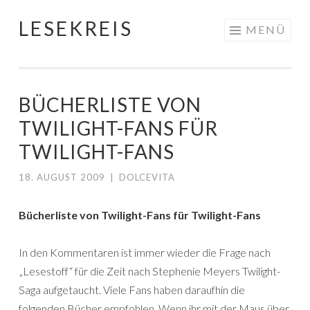
LESEKREIS
Springe
MENÜ
zum
Inhalt
BÜCHERLISTE VON
TWILIGHT-FANS FÜR
TWILIGHT-FANS
18. AUGUST 2009
|
DOLCEVITA
Bücherliste von Twilight-Fans für Twilight-Fans
In den Kommentaren ist immer wieder die Frage nach
„Lesestoff“ für die Zeit nach Stephenie Meyers Twilight-
Saga aufgetaucht. Viele Fans haben daraufhin die
folgenden Bücher empfohlen. Wenn ihr mit der Maus über