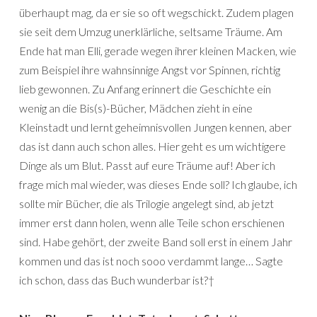
überhaupt mag, da er sie so oft wegschickt. Zudem plagen
sie seit dem Umzug unerklärliche, seltsame Träume. Am
Ende hat man Elli, gerade wegen ihrer kleinen Macken, wie
zum Beispiel ihre wahnsinnige Angst vor Spinnen, richtig
lieb gewonnen. Zu Anfang erinnert die Geschichte ein
wenig an die Bis(s)-Bücher, Mädchen zieht in eine
Kleinstadt und lernt geheimnisvollen Jungen kennen, aber
das ist dann auch schon alles. Hier geht es um wichtigere
Dinge als um Blut. Passt auf eure Träume auf! Aber ich
frage mich mal wieder, was dieses Ende soll? Ich glaube, ich
sollte mir Bücher, die als Trilogie angelegt sind, ab jetzt
immer erst dann holen, wenn alle Teile schon erschienen
sind. Habe gehört, der zweite Band soll erst in einem Jahr
kommen und das ist noch sooo verdammt lange… Sagte
ich schon, dass das Buch wunderbar ist?†