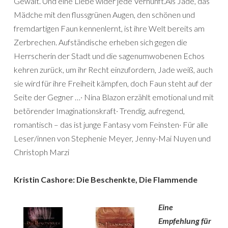
Gewalt. Und eine Liebe wider jede Vernunft.Als Jade, das
Mädche mit den flussgrünen Augen, den schönen und
fremdartigen Faun kennenlernt, ist ihre Welt bereits am
Zerbrechen. Aufständische erheben sich gegen die
Herrscherin der Stadt und die sagenumwobenen Echos
kehren zurück, um ihr Recht einzufordern, Jade weiß, auch
sie wird für ihre Freiheit kämpfen, doch Faun steht auf der
Seite der Gegner …· Nina Blazon erzählt emotional und mit
betörender Imaginationskraft· Trendig, aufregend,
romantisch – das ist junge Fantasy vom Feinsten· Für alle
Leser/innen von Stephenie Meyer, Jenny-Mai Nuyen und
Christoph Marzi
Kristin Cashore: Die Beschenkte, Die Flammende
Eine
Empfehlung für