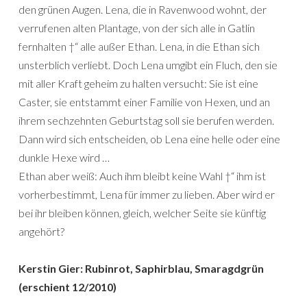
den grünen Augen. Lena, die in Ravenwood wohnt, der
verrufenen alten Plantage, von der sich alle in Gatlin
fernhalten †“ alle außer Ethan. Lena, in die Ethan sich
unsterblich verliebt. Doch Lena umgibt ein Fluch, den sie
mit aller Kraft geheim zu halten versucht: Sie ist eine
Caster, sie entstammt einer Familie von Hexen, und an
ihrem sechzehnten Geburtstag soll sie berufen werden.
Dann wird sich entscheiden, ob Lena eine helle oder eine
dunkle Hexe wird …
Ethan aber weiß: Auch ihm bleibt keine Wahl †“ ihm ist
vorherbestimmt, Lena für immer zu lieben. Aber wird er
bei ihr bleiben können, gleich, welcher Seite sie künftig
angehört?
Kerstin Gier: Rubinrot, Saphirblau, Smaragdgrün
(erschient 12/2010)