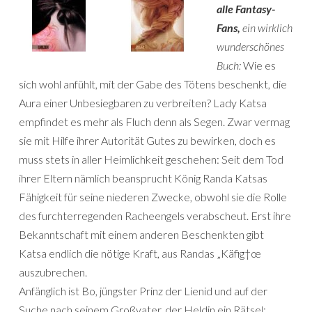
alle Fantasy-
Fans,
ein wirklich
wunderschönes
Buch:
Wie es
sich wohl anfühlt, mit der Gabe des Tötens beschenkt, die
Aura einer Unbesiegbaren zu verbreiten? Lady Katsa
empfindet es mehr als Fluch denn als Segen. Zwar vermag
sie mit Hilfe ihrer Autorität Gutes zu bewirken, doch es
muss stets in aller Heimlichkeit geschehen: Seit dem Tod
ihrer Eltern nämlich beansprucht König Randa Katsas
Fähigkeit für seine niederen Zwecke, obwohl sie die Rolle
des furchterregenden Racheengels verabscheut. Erst ihre
Bekanntschaft mit einem anderen Beschenkten gibt
Katsa endlich die nötige Kraft, aus Randas „Käfig†œ
auszubrechen.
Anfänglich ist Bo, jüngster Prinz der Lienid und auf der
Suche nach seinem Großvater, der Heldin ein Rätsel: