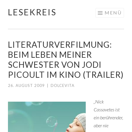
LESEKREIS
Springe
MENÜ
zum
Inhalt
LITERATURVERFILMUNG:
BEIM LEBEN MEINER
SCHWESTER VON JODI
PICOULT IM KINO (TRAILER)
26. AUGUST 2009
|
DOLCEVITA
„Nick
Cassavetes ist
ein berührender,
aber nie