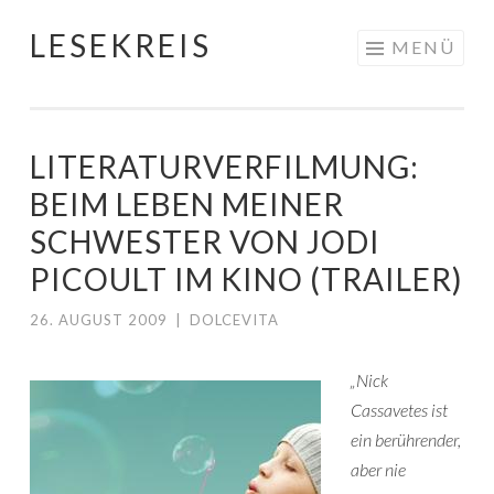
LESEKREIS
Springe
MENÜ
zum
Inhalt
LITERATURVERFILMUNG:
BEIM LEBEN MEINER
SCHWESTER VON JODI
PICOULT IM KINO (TRAILER)
26. AUGUST 2009
|
DOLCEVITA
„Nick
Cassavetes ist
ein berührender,
aber nie