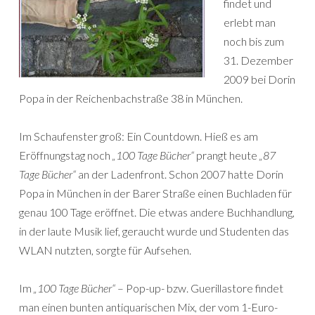
findet und
erlebt man
noch bis zum
31. Dezember
2009 bei Dorin
Popa in der Reichenbachstraße 38 in München.
Im Schaufenster groß: Ein Countdown. Hieß es am
Eröffnungstag noch
„100 Tage Bücher“
prangt heute
„87
Tage Bücher“
an der Ladenfront. Schon 2007 hatte Dorin
Popa in München in der Barer Straße einen Buchladen für
genau 100 Tage eröffnet. Die etwas andere Buchhandlung,
in der laute Musik lief, geraucht wurde und Studenten das
WLAN nutzten, sorgte für Aufsehen.
Im
„100 Tage Bücher“
– Pop-up- bzw. Guerillastore findet
man einen bunten antiquarischen Mix, der vom 1-Euro-