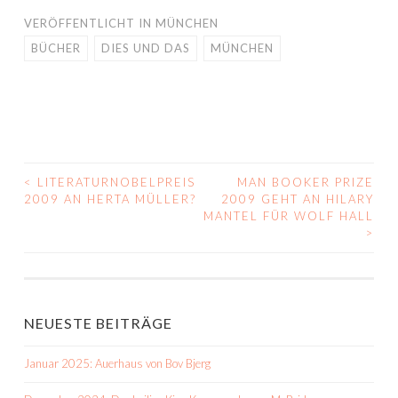
VERÖFFENTLICHT IN
MÜNCHEN
BÜCHER
DIES UND DAS
MÜNCHEN
<
LITERATURNOBELPREIS
MAN BOOKER PRIZE
BEITRAGS-
2009 AN HERTA MÜLLER?
2009 GEHT AN HILARY
MANTEL FÜR WOLF HALL
NAVIGATION
>
NEUESTE BEITRÄGE
Januar 2025: Auerhaus von Bov Bjerg