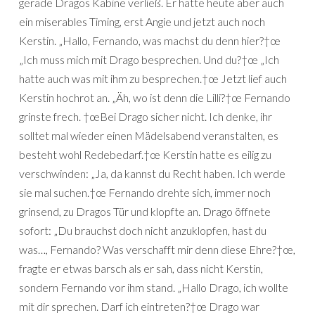
gerade Dragos Kabine verließ. Er hatte heute aber auch
ein miserables Timing, erst Angie und jetzt auch noch
Kerstin. „Hallo, Fernando, was machst du denn hier?†œ
„Ich muss mich mit Drago besprechen. Und du?†œ „Ich
hatte auch was mit ihm zu besprechen.†œ Jetzt lief auch
Kerstin hochrot an. „Äh, wo ist denn die Lilli?†œ Fernando
grinste frech. †œBei Drago sicher nicht. Ich denke, ihr
solltet mal wieder einen Mädelsabend veranstalten, es
besteht wohl Redebedarf.†œ Kerstin hatte es eilig zu
verschwinden: „Ja, da kannst du Recht haben. Ich werde
sie mal suchen.†œ Fernando drehte sich, immer noch
grinsend, zu Dragos Tür und klopfte an. Drago öffnete
sofort: „Du brauchst doch nicht anzuklopfen, hast du
was…, Fernando? Was verschafft mir denn diese Ehre?†œ,
fragte er etwas barsch als er sah, dass nicht Kerstin,
sondern Fernando vor ihm stand. „Hallo Drago, ich wollte
mit dir sprechen. Darf ich eintreten?†œ Drago war