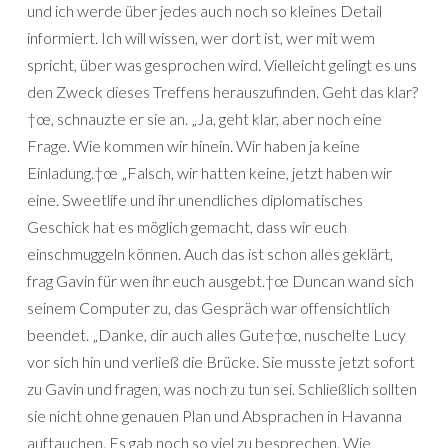
und ich werde über jedes auch noch so kleines Detail
informiert. Ich will wissen, wer dort ist, wer mit wem
spricht, über was gesprochen wird. Vielleicht gelingt es uns
den Zweck dieses Treffens herauszufinden. Geht das klar?
†œ, schnauzte er sie an. „Ja, geht klar, aber noch eine
Frage. Wie kommen wir hinein. Wir haben ja keine
Einladung.†œ „Falsch, wir hatten keine, jetzt haben wir
eine. Sweetlife und ihr unendliches diplomatisches
Geschick hat es möglich gemacht, dass wir euch
einschmuggeln können. Auch das ist schon alles geklärt,
frag Gavin für wen ihr euch ausgebt.†œ Duncan wand sich
seinem Computer zu, das Gespräch war offensichtlich
beendet. „Danke, dir auch alles Gute†œ, nuschelte Lucy
vor sich hin und verließ die Brücke. Sie musste jetzt sofort
zu Gavin und fragen, was noch zu tun sei. Schließlich sollten
sie nicht ohne genauen Plan und Absprachen in Havanna
auftauchen. Es gab noch so viel zu besprechen. Wie