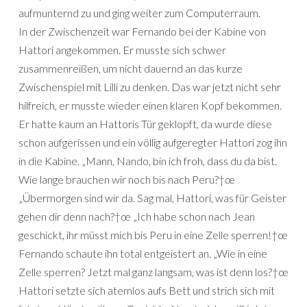
aufmunternd zu und ging weiter zum Computerraum.
In der Zwischenzeit war Fernando bei der Kabine von
Hattori angekommen. Er musste sich schwer
zusammenreißen, um nicht dauernd an das kurze
Zwischenspiel mit Lilli zu denken. Das war jetzt nicht sehr
hilfreich, er musste wieder einen klaren Kopf bekommen.
Er hatte kaum an Hattoris Tür geklopft, da wurde diese
schon aufgerissen und ein völlig aufgeregter Hattori zog ihn
in die Kabine. „Mann, Nando, bin ich froh, dass du da bist.
Wie lange brauchen wir noch bis nach Peru?†œ
„Übermorgen sind wir da. Sag mal, Hattori, was für Geister
gehen dir denn nach?†œ „Ich habe schon nach Jean
geschickt, ihr müsst mich bis Peru in eine Zelle sperren!†œ
Fernando schaute ihn total entgeistert an. „Wie in eine
Zelle sperren? Jetzt mal ganz langsam, was ist denn los?†œ
Hattori setzte sich atemlos aufs Bett und strich sich mit