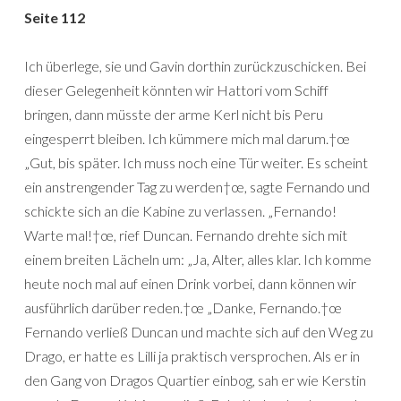
Seite 112
Ich überlege, sie und Gavin dorthin zurückzuschicken. Bei
dieser Gelegenheit könnten wir Hattori vom Schiff
bringen, dann müsste der arme Kerl nicht bis Peru
eingesperrt bleiben. Ich kümmere mich mal darum.†œ
„Gut, bis später. Ich muss noch eine Tür weiter. Es scheint
ein anstrengender Tag zu werden†œ, sagte Fernando und
schickte sich an die Kabine zu verlassen. „Fernando!
Warte mal!†œ, rief Duncan. Fernando drehte sich mit
einem breiten Lächeln um: „Ja, Alter, alles klar. Ich komme
heute noch mal auf einen Drink vorbei, dann können wir
ausführlich darüber reden.†œ „Danke, Fernando.†œ
Fernando verließ Duncan und machte sich auf den Weg zu
Drago, er hatte es Lilli ja praktisch versprochen. Als er in
den Gang von Dragos Quartier einbog, sah er wie Kerstin