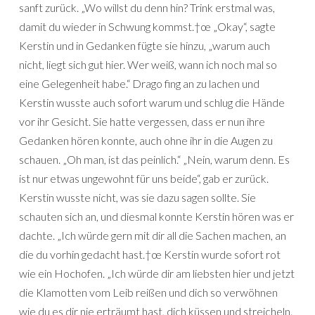
sanft zurück. „Wo willst du denn hin? Trink erstmal was,
damit du wieder in Schwung kommst.†œ „Okay“, sagte
Kerstin und in Gedanken fügte sie hinzu, „warum auch
nicht, liegt sich gut hier. Wer weiß, wann ich noch mal so
eine Gelegenheit habe.“ Drago fing an zu lachen und
Kerstin wusste auch sofort warum und schlug die Hände
vor ihr Gesicht. Sie hatte vergessen, dass er nun ihre
Gedanken hören konnte, auch ohne ihr in die Augen zu
schauen. „Oh man, ist das peinlich.“ „Nein, warum denn. Es
ist nur etwas ungewohnt für uns beide“, gab er zurück.
Kerstin wusste nicht, was sie dazu sagen sollte. Sie
schauten sich an, und diesmal konnte Kerstin hören was er
dachte. „Ich würde gern mit dir all die Sachen machen, an
die du vorhin gedacht hast.†œ Kerstin wurde sofort rot
wie ein Hochofen. „Ich würde dir am liebsten hier und jetzt
die Klamotten vom Leib reißen und dich so verwöhnen
wie du es dir nie erträumt hast, dich küssen und streicheln.