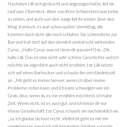
Nachdem Lilli sich geduscht und angezogen hatte, lief sie
rauf zum Oberdeck. Aber von ihren Schwestern war keine
zu sehen, und auch von den Jungs lief ihr keiner über den
Weg. Komisch, es war schon später Vormittag, die
konnten doch nicht alle noch schlafen. Sie schlenderte zur
Bar und traf dort auf den ziemlich zerknirscht wirkenden
Cyrus. „Hallo Cyrus, was ist denn dir passiert?†œ „Oh,
hallo Lilli. Das ist eine nicht sehr schöne Geschichte und ich
möchte sie eigentlich auch nicht erzählen.†œ Lilli setzte
sich auf einen Barhocker und schaute ihn verständnisvoll
an. „Mir geht es immer besser, wenn ich über meine
Probleme reden kann, und ich kann schweigen wie ein
Grab. Also, wenn du es mir erzählen möchtest, ich habe
Zeit. Wenn nicht, ist es auch gut, und ich leiste dir nur
etwas Gesellschaft.†œ Cyrus schaute sie nachdenklich an.
„Ja, ich glaube du hast recht. Vielleicht geht es mir ein
wenig besser, wenn ich mit jemandem darüber spreche.