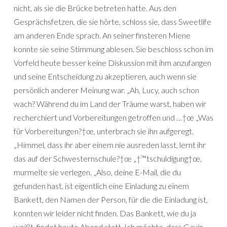
nicht, als sie die Brücke betreten hatte. Aus den
Gesprächsfetzen, die sie hörte, schloss sie, dass Sweetlife
am anderen Ende sprach. An seiner finsteren Miene
konnte sie seine Stimmung ablesen. Sie beschloss schon im
Vorfeld heute besser keine Diskussion mit ihm anzufangen
und seine Entscheidung zu akzeptieren, auch wenn sie
persönlich anderer Meinung war. „Ah, Lucy, auch schon
wach? Während du im Land der Träume warst, haben wir
recherchiert und Vorbereitungen getroffen und …†œ „Was
für Vorbereitungen?†œ, unterbrach sie ihn aufgeregt.
„Himmel, dass ihr aber einem nie ausreden lasst, lernt ihr
das auf der Schwesternschule?†œ „†™tschuldigung†œ,
murmelte sie verlegen. „Also, deine E-Mail, die du
gefunden hast, ist eigentlich eine Einladung zu einem
Bankett, den Namen der Person, für die die Einladung ist,
konnten wir leider nicht finden. Das Bankett, wie du ja
weißt, findet heute Abend statt. Ich möchte, dass Gavin