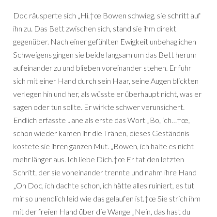
Doc räusperte sich „Hi.†œ Bowen schwieg, sie schritt auf
ihn zu. Das Bett zwischen sich, stand sie ihm direkt
gegenüber. Nach einer gefühlten Ewigkeit unbehaglichen
Schweigens gingen sie beide langsam um das Bett herum
aufeinander zu und blieben voreinander stehen. Er fuhr
sich mit einer Hand durch sein Haar, seine Augen blickten
verlegen hin und her, als wüsste er überhaupt nicht, was er
sagen oder tun sollte. Er wirkte schwer verunsichert.
Endlich erfasste Jane als erste das Wort „Bo, ich…†œ,
schon wieder kamen ihr die Tränen, dieses Geständnis
kostete sie ihren ganzen Mut. „Bowen, ich halte es nicht
mehr länger aus. Ich liebe Dich.†œ Er tat den letzten
Schritt, der sie voneinander trennte und nahm ihre Hand
„Oh Doc, ich dachte schon, ich hätte alles ruiniert, es tut
mir so unendlich leid wie das gelaufen ist.†œ Sie strich ihm
mit der freien Hand über die Wange „Nein, das hast du