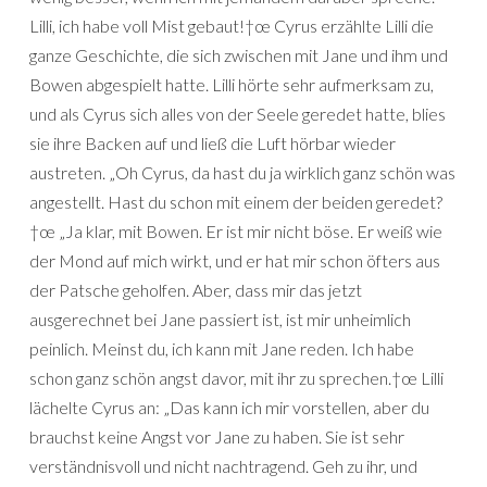
Lilli, ich habe voll Mist gebaut!†œ Cyrus erzählte Lilli die
ganze Geschichte, die sich zwischen mit Jane und ihm und
Bowen abgespielt hatte. Lilli hörte sehr aufmerksam zu,
und als Cyrus sich alles von der Seele geredet hatte, blies
sie ihre Backen auf und ließ die Luft hörbar wieder
austreten. „Oh Cyrus, da hast du ja wirklich ganz schön was
angestellt. Hast du schon mit einem der beiden geredet?
†œ „Ja klar, mit Bowen. Er ist mir nicht böse. Er weiß wie
der Mond auf mich wirkt, und er hat mir schon öfters aus
der Patsche geholfen. Aber, dass mir das jetzt
ausgerechnet bei Jane passiert ist, ist mir unheimlich
peinlich. Meinst du, ich kann mit Jane reden. Ich habe
schon ganz schön angst davor, mit ihr zu sprechen.†œ Lilli
lächelte Cyrus an: „Das kann ich mir vorstellen, aber du
brauchst keine Angst vor Jane zu haben. Sie ist sehr
verständnisvoll und nicht nachtragend. Geh zu ihr, und