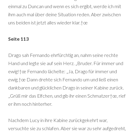
einmal zu Duncan und wenn es sich ergibt, werde ich mit
ihm auch mal über deine Situation reden. Aber zwischen
uns beiden ist jetzt alles wieder klar.†œ
Seite 113
Drago sah Fernando ehrfürchtig an, nahm seine rechte
Hand und legte sie auf sein Herz. „Bruder. Für immer und
ewig!†œ Fernando lächelte: „Ja, Drago für immer und
ewig.†œ Dann drehte sich Fernando um und ließ einen
dankbaren und glücklichen Drago in seiner Kabine zurück.
„Grüß mir das Elfchen, und gib ihr einen Schmatzer†œ, rief
er ihm noch hinterher.
Nachdem Lucy in ihre Kabine zurückgekehrt war,
versuchte sie zu schlafen. Aber sie war zu sehr aufgedreht,