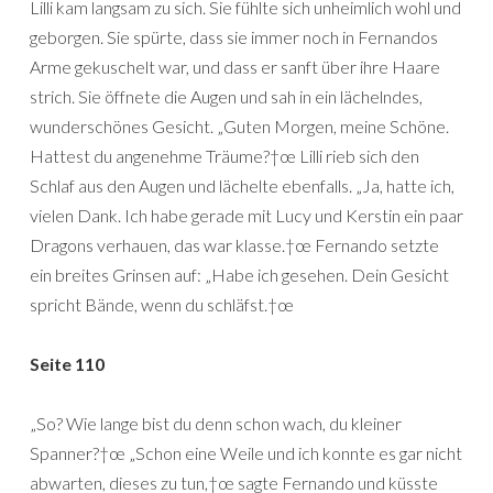
Lilli kam langsam zu sich. Sie fühlte sich unheimlich wohl und
geborgen. Sie spürte, dass sie immer noch in Fernandos
Arme gekuschelt war, und dass er sanft über ihre Haare
strich. Sie öffnete die Augen und sah in ein lächelndes,
wunderschönes Gesicht. „Guten Morgen, meine Schöne.
Hattest du angenehme Träume?†œ Lilli rieb sich den
Schlaf aus den Augen und lächelte ebenfalls. „Ja, hatte ich,
vielen Dank. Ich habe gerade mit Lucy und Kerstin ein paar
Dragons verhauen, das war klasse.†œ Fernando setzte
ein breites Grinsen auf: „Habe ich gesehen. Dein Gesicht
spricht Bände, wenn du schläfst.†œ
Seite 110
„So? Wie lange bist du denn schon wach, du kleiner
Spanner?†œ „Schon eine Weile und ich konnte es gar nicht
abwarten, dieses zu tun,†œ sagte Fernando und küsste