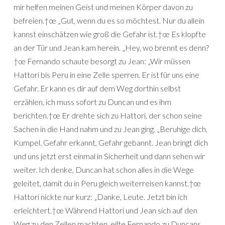
mir helfen meinen Geist und meinen Körper davon zu
befreien.†œ „Gut, wenn du es so möchtest. Nur du allein
kannst einschätzen wie groß die Gefahr ist.†œ Es klopfte
an der Tür und Jean kam herein. „Hey, wo brennt es denn?
†œ Fernando schaute besorgt zu Jean: „Wir müssen
Hattori bis Peru in eine Zelle sperren. Er ist für uns eine
Gefahr. Er kann es dir auf dem Weg dorthin selbst
erzählen, ich muss sofort zu Duncan und es ihm
berichten.†œ Er drehte sich zu Hattori, der schon seine
Sachen in die Hand nahm und zu Jean ging. „Beruhige dich,
Kumpel. Gefahr erkannt, Gefahr gebannt. Jean bringt dich
und uns jetzt erst einmal in Sicherheit und dann sehen wir
weiter. Ich denke, Duncan hat schon alles in die Wege
geleitet, damit du in Peru gleich weiterreisen kannst.†œ
Hattori nickte nur kurz: „Danke, Leute. Jetzt bin ich
erleichtert.†œ Während Hattori und Jean sich auf den
Weg zu den Zellen machten, eilte Fernando zu Duncans