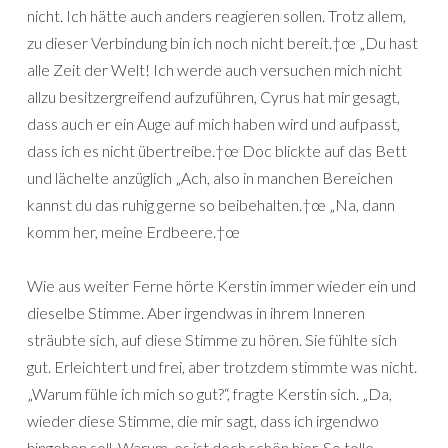
nicht. Ich hätte auch anders reagieren sollen. Trotz allem,
zu dieser Verbindung bin ich noch nicht bereit.†œ „Du hast
alle Zeit der Welt! Ich werde auch versuchen mich nicht
allzu besitzergreifend aufzuführen, Cyrus hat mir gesagt,
dass auch er ein Auge auf mich haben wird und aufpasst,
dass ich es nicht übertreibe.†œ Doc blickte auf das Bett
und lächelte anzüglich „Ach, also in manchen Bereichen
kannst du das ruhig gerne so beibehalten.†œ „Na, dann
komm her, meine Erdbeere.†œ
Wie aus weiter Ferne hörte Kerstin immer wieder ein und
dieselbe Stimme. Aber irgendwas in ihrem Inneren
sträubte sich, auf diese Stimme zu hören. Sie fühlte sich
gut. Erleichtert und frei, aber trotzdem stimmte was nicht.
„Warum fühle ich mich so gut?“, fragte Kerstin sich. „Da,
wieder diese Stimme, die mir sagt, dass ich irgendwo
hingehen soll. Warum, es ist doch schön hier. So tolle