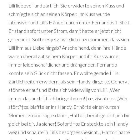
Lilli liebevoll und zärtlich. Sie erwiderte seinen Kuss und
schmiegte sich an seinen Körper. Ihr Kuss wurde
intensiver und Lillis Hände fuhren unter Fernandos T-Shirt.
Er stand sofort unter Strom, damit hatte er jetzt nicht
gerechnet. Sollte es jetzt wirklich dazu kommen, dass sich
Lilli ihm aus Liebe hingab? Anscheinend, denn ihre Hände
waren überall auf seinem Körper und ihr Kuss wurde
immer leidenschaftlicher und drängender. Fernando
konnte sein Glück nicht fassen. Er wollte gerade Lillis
Zärtlichkeiten erwidern, als sein Handy klingelte. Genervt
stöhnte er auf und löste sich widerwillig von Lilli. „Wer
immer das auch ist, ich bringe ihn um!†œ, zischte er. „Wer
stört?†œ, blaffte er ins Handy. Er hörte einen kurzen
Moment zu und sagte dann: „Hattori, beruhige dich, ich bin
gleich bei dir. Ja sicher! Sofort!†œ Er steckte sein Handy
weg und schaute in Lillis besorgtes Gesicht. „Hattori hatte