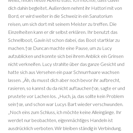
dich dahin begleitet. Außerdem nehmt ihr Hattori mit von
Bord, er wird weiter in die Schweiz in ein Sanatorium
reisen, um sich dort mit seinem Meister zu treffen. Die
Einzelheiten kann er dir selbst erklären. Ihr benutzt das
Schnellboot, Gavin ist schon dabei, das Boot startklar zu
machen.†œ Duncan machte eine Pause, um zu Lucy
aufzublicken und konnte sich bei ihrem Anblick ein Grinsen
nicht verkneifen. Lucy strahlte über das ganze Gesicht und
hatte sich aus Versehen ein paar Schnurrhaare wachsen
lassen. „Äh, du musst dich aber noch bevor ihr aufbrecht,
rasieren, so kannst du da nicht auftauchen†œ, sagte er und
prustete vor Lachen los. „Huch, ja, das sollte kein Problem
sein†œ, und schon war Lucys Bart wieder verschwunden.
„Noch eins zum Schluss, ich möchte keine Alleingänge. Ihr
werdet nur beobachten, eigenmächtiges Handeln ist
ausdrücklich verboten. Wir bleiben ständig in Verbindung,