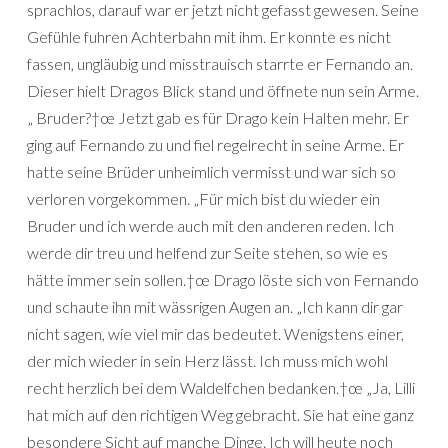
sprachlos, darauf war er jetzt nicht gefasst gewesen. Seine
Gefühle fuhren Achterbahn mit ihm. Er konnte es nicht
fassen, ungläubig und misstrauisch starrte er Fernando an.
Dieser hielt Dragos Blick stand und öffnete nun sein Arme.
„ Bruder?†œ Jetzt gab es für Drago kein Halten mehr. Er
ging auf Fernando zu und fiel regelrecht in seine Arme. Er
hatte seine Brüder unheimlich vermisst und war sich so
verloren vorgekommen. „Für mich bist du wieder ein
Bruder und ich werde auch mit den anderen reden. Ich
werde dir treu und helfend zur Seite stehen, so wie es
hätte immer sein sollen.†œ Drago löste sich von Fernando
und schaute ihn mit wässrigen Augen an. „Ich kann dir gar
nicht sagen, wie viel mir das bedeutet. Wenigstens einer,
der mich wieder in sein Herz lässt. Ich muss mich wohl
recht herzlich bei dem Waldelfchen bedanken.†œ „Ja, Lilli
hat mich auf den richtigen Weg gebracht. Sie hat eine ganz
besondere Sicht auf manche Dinge. Ich will heute noch