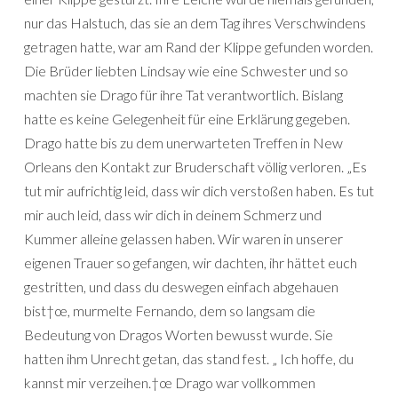
nur das Halstuch, das sie an dem Tag ihres Verschwindens
getragen hatte, war am Rand der Klippe gefunden worden.
Die Brüder liebten Lindsay wie eine Schwester und so
machten sie Drago für ihre Tat verantwortlich. Bislang
hatte es keine Gelegenheit für eine Erklärung gegeben.
Drago hatte bis zu dem unerwarteten Treffen in New
Orleans den Kontakt zur Bruderschaft völlig verloren. „Es
tut mir aufrichtig leid, dass wir dich verstoßen haben. Es tut
mir auch leid, dass wir dich in deinem Schmerz und
Kummer alleine gelassen haben. Wir waren in unserer
eigenen Trauer so gefangen, wir dachten, ihr hättet euch
gestritten, und dass du deswegen einfach abgehauen
bist†œ, murmelte Fernando, dem so langsam die
Bedeutung von Dragos Worten bewusst wurde. Sie
hatten ihm Unrecht getan, das stand fest. „ Ich hoffe, du
kannst mir verzeihen.†œ Drago war vollkommen