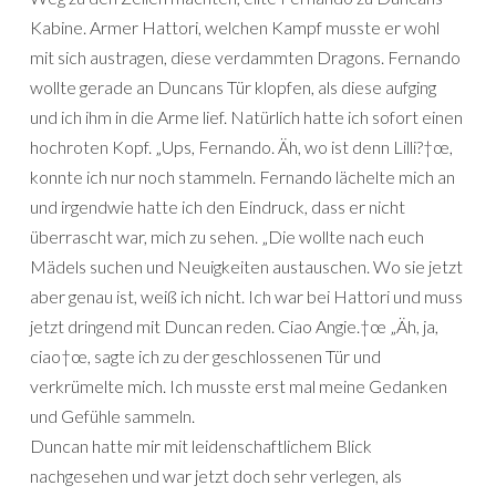
Kabine. Armer Hattori, welchen Kampf musste er wohl
mit sich austragen, diese verdammten Dragons. Fernando
wollte gerade an Duncans Tür klopfen, als diese aufging
und ich ihm in die Arme lief. Natürlich hatte ich sofort einen
hochroten Kopf. „Ups, Fernando. Äh, wo ist denn Lilli?†œ,
konnte ich nur noch stammeln. Fernando lächelte mich an
und irgendwie hatte ich den Eindruck, dass er nicht
überrascht war, mich zu sehen. „Die wollte nach euch
Mädels suchen und Neuigkeiten austauschen. Wo sie jetzt
aber genau ist, weiß ich nicht. Ich war bei Hattori und muss
jetzt dringend mit Duncan reden. Ciao Angie.†œ „Äh, ja,
ciao†œ, sagte ich zu der geschlossenen Tür und
verkrümelte mich. Ich musste erst mal meine Gedanken
und Gefühle sammeln.
Duncan hatte mir mit leidenschaftlichem Blick
nachgesehen und war jetzt doch sehr verlegen, als