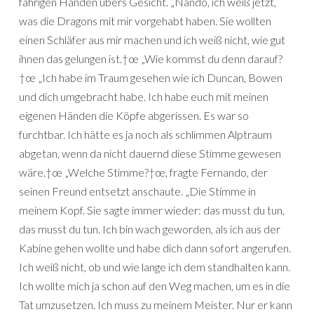
fahrigen Händen übers Gesicht. „Nando, ich weiß jetzt,
was die Dragons mit mir vorgehabt haben. Sie wollten
einen Schläfer aus mir machen und ich weiß nicht, wie gut
ihnen das gelungen ist.†œ „Wie kommst du denn darauf?
†œ „Ich habe im Traum gesehen wie ich Duncan, Bowen
und dich umgebracht habe. Ich habe euch mit meinen
eigenen Händen die Köpfe abgerissen. Es war so
furchtbar. Ich hätte es ja noch als schlimmen Alptraum
abgetan, wenn da nicht dauernd diese Stimme gewesen
wäre.†œ „Welche Stimme?†œ, fragte Fernando, der
seinen Freund entsetzt anschaute. „Die Stimme in
meinem Kopf. Sie sagte immer wieder: das musst du tun,
das musst du tun. Ich bin wach geworden, als ich aus der
Kabine gehen wollte und habe dich dann sofort angerufen.
Ich weiß nicht, ob und wie lange ich dem standhalten kann.
Ich wollte mich ja schon auf den Weg machen, um es in die
Tat umzusetzen. Ich muss zu meinem Meister. Nur er kann