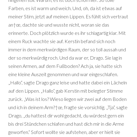
Farben, es ist warm und weich. Und, oh, da ist etwas auf
meiner Stirn, jetzt auf meinen Lippen. Es fühlt sich vertraut
an†œ, dachte sie und wusste nicht, woran sie das
erinnerte. Doch plötzlich wurde es ihr schlagartig klar. Mit
einem Ruck wachte sie auf. Kerstin befand sich noch
immer in dem merkwürdigen Raum, der so toll aussah und
der so merkwürdig roch. Und da war er, Drago. Sie lag in
seinen Armen, auf dem Fußboden? Ach ja, sie hatte sich
eine kleine Auszeit genommen und war eingeschlafen.
„Hallo“, sagte Drago ganz leise und hatte dabei ein Lächeln
auf den Lippen. „Hallo“, gab Kerstin mit belegter Stimme
zurück. „Was ist los? Wieso liegen wir zwei auf dem Boden
und ich in deinem Arm?†œ, fragte sie vorsichtig. „Tja“, sagte
Drago, „du hattest dir wohl gedacht, du würdest gern ein
bis drei Stündchen schlafen und hast dich mir in die Arme
geworfen.“ Sofort wollte sie aufstehen, aber er hielt sie