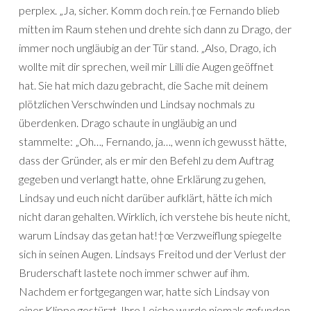
perplex. „Ja, sicher. Komm doch rein.†œ Fernando blieb
mitten im Raum stehen und drehte sich dann zu Drago, der
immer noch ungläubig an der Tür stand. „Also, Drago, ich
wollte mit dir sprechen, weil mir Lilli die Augen geöffnet
hat. Sie hat mich dazu gebracht, die Sache mit deinem
plötzlichen Verschwinden und Lindsay nochmals zu
überdenken. Drago schaute in ungläubig an und
stammelte: „Oh…, Fernando, ja…, wenn ich gewusst hätte,
dass der Gründer, als er mir den Befehl zu dem Auftrag
gegeben und verlangt hatte, ohne Erklärung zu gehen,
Lindsay und euch nicht darüber aufklärt, hätte ich mich
nicht daran gehalten. Wirklich, ich verstehe bis heute nicht,
warum Lindsay das getan hat!†œ Verzweiflung spiegelte
sich in seinen Augen. Lindsays Freitod und der Verlust der
Bruderschaft lastete noch immer schwer auf ihm.
Nachdem er fortgegangen war, hatte sich Lindsay von
einer Klippe gestürzt. Ihre Leiche wurde niemals gefunden,