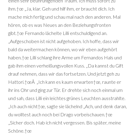
einen sehr beunruhigenden Traum. Ich muss sofort zu
ihm.†œ „Ja, klar. Geh und hilf ihm, er braucht dich. Ich
mache mich fertig und schau mal nach den anderen. Mal
hören, ob es was Neues an den Beziehungsfronten
gibt.†œ Fernando lächelte Lilli entschuldigend an.
„Aufgeschoben ist nicht aufgehoben. Ich hoffe, dass wir
bald da weitermachen können, wo wir eben aufgehört
haben.†œ Lilli schlang ihre Arme um Fernandos Hals und
gab ihm einen verheißungsvollen Kuss. „Da kannst du Gift
drauf nehmen, dass wir das fortsetzen. Und jetzt geh zu
Hattori.†œÂ „Ich kann es kaum erwarten†œ, raunte er
ihr ins Ohr und ging zur Tür. Er drehte sich noch einmal um
und sah, dass Lilli ein leichtes grünes Leuchten ausstrahlte.
„Ich auch nicht†œ, sagte sie lächelnd „Ach, und denk daran,
du wolltest auch noch bei Drago vorbeischauen.†œ
„Sicher doch. Hab ich nicht vergessen. Bis später, meine
Schöne.†œ