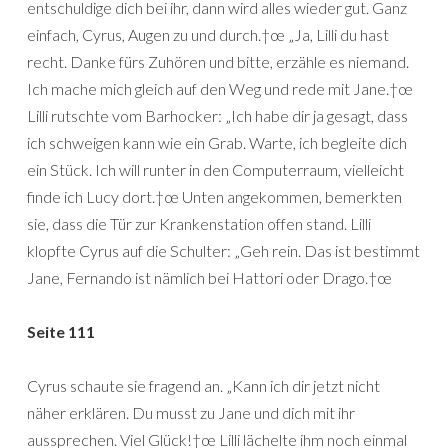
entschuldige dich bei ihr, dann wird alles wieder gut. Ganz
einfach, Cyrus, Augen zu und durch.†œ „Ja, Lilli du hast
recht. Danke fürs Zuhören und bitte, erzähle es niemand.
Ich mache mich gleich auf den Weg und rede mit Jane.†œ
Lilli rutschte vom Barhocker: „Ich habe dir ja gesagt, dass
ich schweigen kann wie ein Grab. Warte, ich begleite dich
ein Stück. Ich will runter in den Computerraum, vielleicht
finde ich Lucy dort.†œ Unten angekommen, bemerkten
sie, dass die Tür zur Krankenstation offen stand. Lilli
klopfte Cyrus auf die Schulter: „Geh rein. Das ist bestimmt
Jane, Fernando ist nämlich bei Hattori oder Drago.†œ
Seite 111
Cyrus schaute sie fragend an. „Kann ich dir jetzt nicht
näher erklären. Du musst zu Jane und dich mit ihr
aussprechen. Viel Glück!†œ Lilli lächelte ihm noch einmal