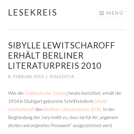
LESEKREIS
Springe
MENÜ
zum
Inhalt
SIBYLLE LEWITSCHAROFF
ERHÄLT BERLINER
LITERATURPREIS 2010
8. FEBRUAR 2010
|
DOLCEVITA
Wie die
Süddeutsche Zeitung
heute berichtet, erhält die
1954 in Stuttgart geborene Schriftstellerin
Sibylle
Lewitscharoff
den
Berliner Literaturpreis 2010
. In der
Begründung der Jury heißt es, dass sie für ihr
„ungemein
dichtes und originelles Prosawerk“
ausgezeichnet wird.