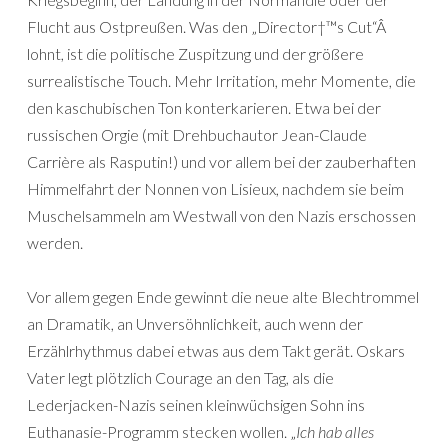
Flucht aus Ostpreußen. Was den „Director†™s Cut“Â
lohnt, ist die politische Zuspitzung und der größere
surrealistische Touch. Mehr Irritation, mehr Momente, die
den kaschubischen Ton konterkarieren. Etwa bei der
russischen Orgie (mit Drehbuchautor Jean-Claude
Carrière als Rasputin!) und vor allem bei der zauberhaften
Himmelfahrt der Nonnen von Lisieux, nachdem sie beim
Muschelsammeln am Westwall von den Nazis erschossen
werden.
Vor allem gegen Ende gewinnt die neue alte Blechtrommel
an Dramatik, an Unversöhnlichkeit, auch wenn der
Erzählrhythmus dabei etwas aus dem Takt gerät. Oskars
Vater legt plötzlich Courage an den Tag, als die
Lederjacken-Nazis seinen kleinwüchsigen Sohn ins
Euthanasie-Programm stecken wollen. „
Ich hab alles