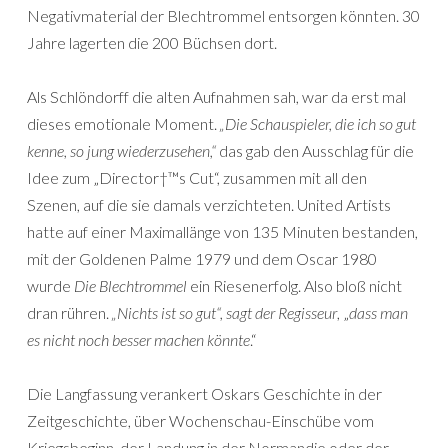
Negativmaterial der Blechtrommel entsorgen könnten. 30
Jahre lagerten die 200 Büchsen dort.
Als Schlöndorff die alten Aufnahmen sah, war da erst mal
dieses emotionale Moment.
„Die Schauspieler, die ich so gut
kenne, so jung wiederzusehen,“
das gab den Ausschlag für die
Idee zum „Director†™s Cut“, zusammen mit all den
Szenen, auf die sie damals verzichteten. United Artists
hatte auf einer Maximallänge von 135 Minuten bestanden,
mit der Goldenen Palme 1979 und dem Oscar 1980
wurde
Die Blechtrommel
ein Riesenerfolg. Also bloß nicht
dran rühren.
„Nichts ist so gut“, sagt der Regisseur
, „
dass man
es nicht noch besser machen könnte
.“
Die Langfassung verankert Oskars Geschichte in der
Zeitgeschichte, über Wochenschau-Einschübe vom
Kriegsbeginn, der Landung in der Normandie oder der