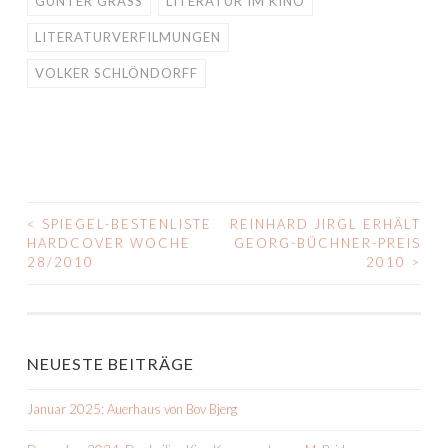
GÜNTER GRASS
LITERATUR IM KINO
LITERATURVERFILMUNGEN
VOLKER SCHLÖNDORFF
<
SPIEGEL-BESTENLISTE
REINHARD JIRGL ERHÄLT
BEITRAGS-
HARDCOVER WOCHE
GEORG-BÜCHNER-PREIS
28/2010
2010
>
NAVIGATION
NEUESTE BEITRÄGE
Januar 2025: Auerhaus von Bov Bjerg