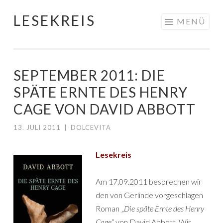
LESEKREIS
Springe
MENÜ
zum
Inhalt
SEPTEMBER 2011: DIE
SPÄTE ERNTE DES HENRY
CAGE VON DAVID ABBOTT
13. JULI 2011
|
DOLCEVITA
Lesekreis
Am 17.09.2011 besprechen wir
den von Gerlinde vorgeschlagen
Roman „
Die späte Ernte des Henry
Cage
“ von David Abbott. Wir