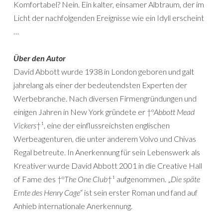
Komfortabel? Nein. Ein kalter, einsamer Albtraum, der im
Licht der nachfolgenden Ereignisse wie ein Idyll erscheint
…
Über den Autor
David Abbott wurde 1938 in London geboren und galt
jahrelang als einer der bedeutendsten Experten der
Werbebranche. Nach diversen Firmengründungen und
einigen Jahren in New York gründete er †º
Abbott Mead
Vickers
†¹, eine der einflussreichsten englischen
Werbeagenturen, die unter anderem Volvo und Chivas
Regal betreute. In Anerkennung für sein Lebenswerk als
Kreativer wurde David Abbott 2001 in die Creative Hall
of Fame des †º
The One Club
†¹ aufgenommen. „
Die späte
Ernte des Henry Cage
“ ist sein erster Roman und fand auf
Anhieb internationale Anerkennung.