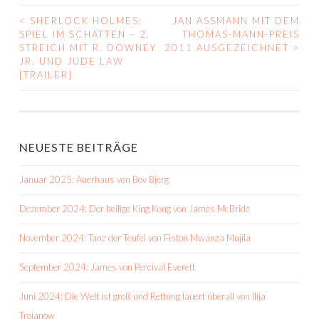
<
SHERLOCK HOLMES:
JAN ASSMANN MIT DEM
BEITRAGS-
SPIEL IM SCHATTEN – 2.
THOMAS-MANN-PREIS
STREICH MIT R. DOWNEY
2011 AUSGEZEICHNET
>
NAVIGATION
JR. UND JUDE LAW
[TRAILER]
NEUESTE BEITRÄGE
Januar 2025: Auerhaus von Bov Bjerg
Dezember 2024: Der heilige King Kong von James McBride
November 2024: Tanz der Teufel von Fiston Mwanza Mujila
September 2024: James von Percival Everett
Juni 2024: Die Welt ist groß und Rettung lauert überall von Ilija
Trojanow