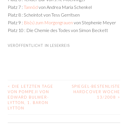
Platz 7 :
Tannöd
von Andrea Maria Schenkel
Platz 8 : Scheintot von Tess Gerritsen
Platz 9 :
Bis(s) zum Morgengrauen
von Stephenie Meyer
Platz 10 : Die Chemie des Todes von Simon Beckett
VERÖFFENTLICHT IN
LESEKREIS
<
DIE LETZTEN TAGE
SPIEGEL-BESTENLISTE
BEITRAGS-
VON POMPEJI VON
HARDCOVER WOCHE
EDWARD BULWER-
13/2008
>
NAVIGATION
LYTTON, 1. BARON
LYTTON