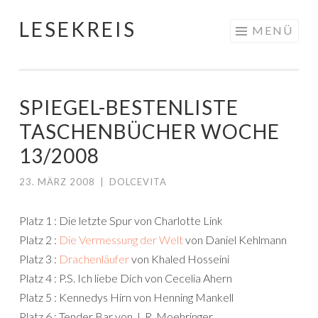
LESEKREIS
Springe
MENÜ
zum
Inhalt
SPIEGEL-BESTENLISTE
TASCHENBÜCHER WOCHE
13/2008
23. MÄRZ 2008
|
DOLCEVITA
Platz 1 : Die letzte Spur von Charlotte Link
Platz 2 :
Die Vermessung der Welt
von Daniel Kehlmann
Platz 3 :
Drachenläufer
von Khaled Hosseini
Platz 4 : P.S. Ich liebe Dich von Cecelia Ahern
Platz 5 : Kennedys Hirn von Henning Mankell
Platz 6 : Tender Bar von J. R. Moehringer