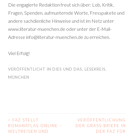
Die engagierte Redaktion freut sich über: Lob, Kritik,
Fragen, Spenden, aufmunternde Worte, Fresspakete und
andere sachdienliche Hinweise und ist im Netz unter
www.literatur-muenchen.de oder unter der E-Mail-
Adresse info@literatur-muenchen.de zu erreichen.
Viel Erfolg!
VERÖFFENTLICHT IN
DIES UND DAS
,
LESEKREIS
,
MÜNCHEN
<
FAZ STELLT
VERÖFFENTLICHUNG
BEITRAGS-
ROMANATLAS ONLINE –
DER GRASS-BRIEFE IN
WELTREISEN UND
DER FAZ FÜR