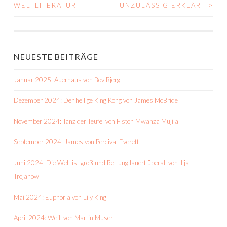
NAVIGATION
WELTLITERATUR
UNZULÄSSIG ERKLÄRT
>
NEUESTE BEITRÄGE
Januar 2025: Auerhaus von Bov Bjerg
Dezember 2024: Der heilige King Kong von James McBride
November 2024: Tanz der Teufel von Fiston Mwanza Mujila
September 2024: James von Percival Everett
Juni 2024: Die Welt ist groß und Rettung lauert überall von Ilija
Trojanow
Mai 2024: Euphoria von Lily King
April 2024: Weil. von Martin Muser