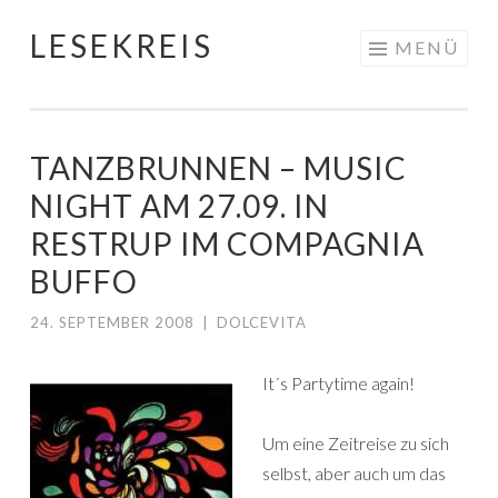
LESEKREIS
Springe
MENÜ
zum
Inhalt
TANZBRUNNEN – MUSIC
NIGHT AM 27.09. IN
RESTRUP IM COMPAGNIA
BUFFO
24. SEPTEMBER 2008
|
DOLCEVITA
It´s Partytime again!
Um eine Zeitreise zu sich
selbst, aber auch um das