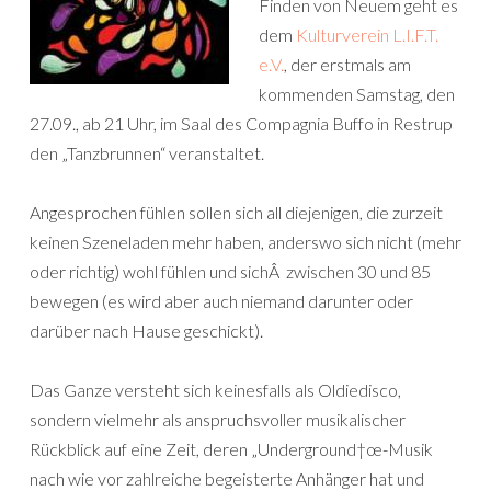
Finden von Neuem geht es
dem
Kulturverein L.I.F.T.
e.V.
, der erstmals am
kommenden Samstag, den
27.09., ab 21 Uhr, im Saal des Compagnia Buffo in Restrup
den „Tanzbrunnen“ veranstaltet.
Angesprochen fühlen sollen sich all diejenigen, die zurzeit
keinen Szeneladen mehr haben, anderswo sich nicht (mehr
oder richtig) wohl fühlen und sichÂ zwischen 30 und 85
bewegen (es wird aber auch niemand darunter oder
darüber nach Hause geschickt).
Das Ganze versteht sich keinesfalls als Oldiedisco,
sondern vielmehr als anspruchsvoller musikalischer
Rückblick auf eine Zeit, deren „Underground†œ-Musik
nach wie vor zahlreiche begeisterte Anhänger hat und