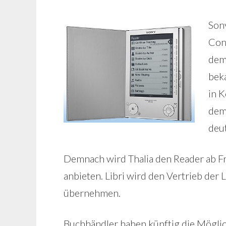
Son
Cont
dem
bek
in 
dem
deu
Demnach wird Thalia den Reader ab F
anbieten. Libri wird den Vertrieb de
übernehmen.
Buchhändler haben künftig die Möglic