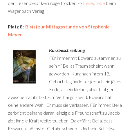
den Leser bleibt kein Auge trocken. ->
Leseprobe
beim
Wagenbach Verlag
Platz 8 :
Bis(s) zur Mittagsstunde von Stephenie
Meyer
Kurzbeschreibung
Für immer mit Edward zusammen zu
sein †“ Bellas Traum scheint wahr
geworden! Kurz nach ihrem 18.
Geburtstag findet er jedoch ein jähes
Ende, als ein kleiner, aber blutiger
Zwischenfall ihr fast zum Verhängnis wird. Edward hat
keine andere Wahl: Er muss sie verlassen. Für immer. Bella
zerbricht beinahe daran, einzig die Freundschaft zu Jacob
gibt ihr die Kraft weiterzuleben. Da erfährt Bella, dass
Edward in höchster Gefahr schwebt. Und sein Schicksal