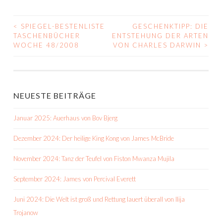
<
SPIEGEL-BESTENLISTE
GESCHENKTIPP: DIE
BEITRAGS-
TASCHENBÜCHER
ENTSTEHUNG DER ARTEN
WOCHE 48/2008
VON CHARLES DARWIN
>
NAVIGATION
NEUESTE BEITRÄGE
Januar 2025: Auerhaus von Bov Bjerg
Dezember 2024: Der heilige King Kong von James McBride
November 2024: Tanz der Teufel von Fiston Mwanza Mujila
September 2024: James von Percival Everett
Juni 2024: Die Welt ist groß und Rettung lauert überall von Ilija
Trojanow