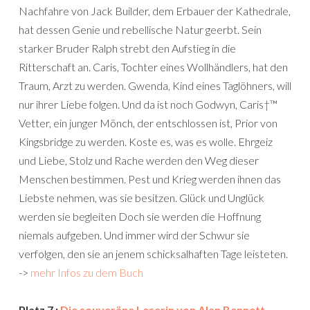
Nachfahre von Jack Builder, dem Erbauer der Kathedrale,
hat dessen Genie und rebellische Natur geerbt. Sein
starker Bruder Ralph strebt den Aufstieg in die
Ritterschaft an. Caris, Tochter eines Wollhändlers, hat den
Traum, Arzt zu werden. Gwenda, Kind eines Taglöhners, will
nur ihrer Liebe folgen. Und da ist noch Godwyn, Caris†™
Vetter, ein junger Mönch, der entschlossen ist, Prior von
Kingsbridge zu werden. Koste es, was es wolle. Ehrgeiz
und Liebe, Stolz und Rache werden den Weg dieser
Menschen bestimmen. Pest und Krieg werden ihnen das
Liebste nehmen, was sie besitzen. Glück und Unglück
werden sie begleiten Doch sie werden die Hoffnung
niemals aufgeben. Und immer wird der Schwur sie
verfolgen, den sie an jenem schicksalhaften Tage leisteten.
->
mehr Infos zu dem Buch
Platz 7 :
Die souveräne Leserin von Alan Bennett