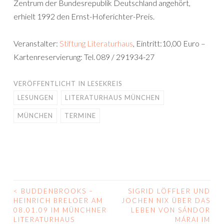
Zentrum der Bundesrepublik Deutschland angehört,
erhielt 1992 den Ernst-Hoferichter-Preis.
Veranstalter:
Stiftung Literaturhaus
, Eintritt:10,00 Euro –
Kartenreservierung: Tel. 089 / 291934-27
VERÖFFENTLICHT IN
LESEKREIS
LESUNGEN
LITERATURHAUS MÜNCHEN
MÜNCHEN
TERMINE
<
BUDDENBROOKS –
SIGRID LÖFFLER UND
BEITRAGS-
HEINRICH BRELOER AM
JOCHEN NIX ÜBER DAS
08.01.09 IM MÜNCHNER
LEBEN VON SÁNDOR
NAVIGATION
LITERATURHAUS
MÁRAI IM