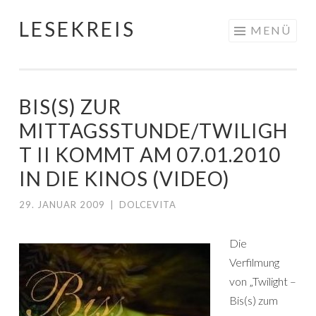
LESEKREIS
Springe
MENÜ
zum
Inhalt
BIS(S) ZUR
MITTAGSSTUNDE/TWILIGH
T II KOMMT AM 07.01.2010
IN DIE KINOS (VIDEO)
29. JANUAR 2009
|
DOLCEVITA
Die
Verfilmung
von „Twilight –
Bis(s) zum