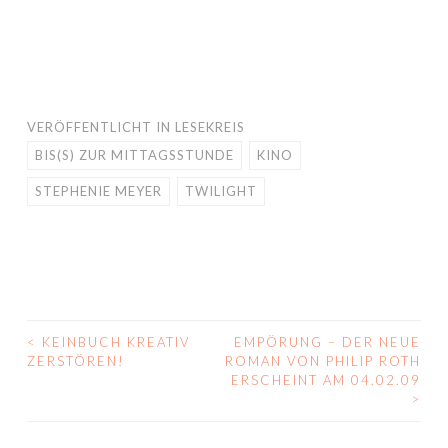
VERÖFFENTLICHT IN
LESEKREIS
BIS(S) ZUR MITTAGSSTUNDE
KINO
STEPHENIE MEYER
TWILIGHT
<
KEINBUCH KREATIV
EMPÖRUNG – DER NEUE
BEITRAGS-
ZERSTÖREN!
ROMAN VON PHILIP ROTH
ERSCHEINT AM 04.02.09
NAVIGATION
>