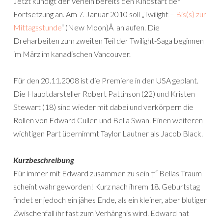
Jetzt kündigt der Verleih bereits den Kinostart der
Fortsetzung an. Am 7. Januar 2010 soll „Twilight –
Bis(s) zur
Mittagsstunde
“ (New Moon)Â anlaufen. Die
Dreharbeiten zum zweiten Teil der Twilight-Saga beginnen
im März im kanadischen Vancouver.
Für den 20.11.2008 ist die Premiere in den USA geplant.
Die Hauptdarsteller Robert Pattinson (22) und Kristen
Stewart (18) sind wieder mit dabei und verkörpern die
Rollen von Edward Cullen und Bella Swan. Einen weiteren
wichtigen Part übernimmt Taylor Lautner als Jacob Black.
Kurzbeschreibung
Für immer mit Edward zusammen zu sein †“ Bellas Traum
scheint wahr geworden! Kurz nach ihrem 18. Geburtstag
findet er jedoch ein jähes Ende, als ein kleiner, aber blutiger
Zwischenfall ihr fast zum Verhängnis wird. Edward hat