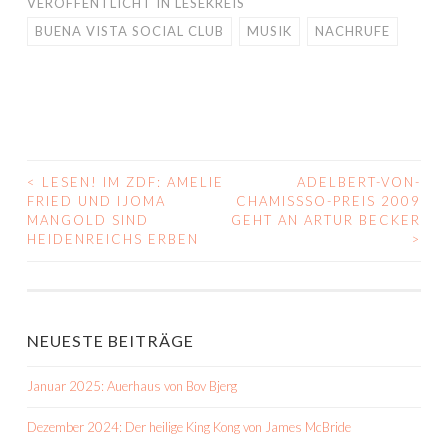
VERÖFFENTLICHT IN
LESEKREIS
BUENA VISTA SOCIAL CLUB
MUSIK
NACHRUFE
<
LESEN! IM ZDF: AMELIE
ADELBERT-VON-
BEITRAGS-
FRIED UND IJOMA
CHAMISSSO-PREIS 2009
MANGOLD SIND
GEHT AN ARTUR BECKER
NAVIGATION
HEIDENREICHS ERBEN
>
NEUESTE BEITRÄGE
Januar 2025: Auerhaus von Bov Bjerg
Dezember 2024: Der heilige King Kong von James McBride