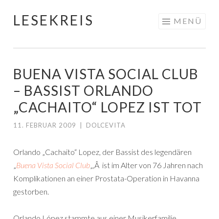
LESEKREIS
Springe
MENÜ
zum
Inhalt
BUENA VISTA SOCIAL CLUB
– BASSIST ORLANDO
„CACHAITO“ LOPEZ IST TOT
11. FEBRUAR 2009
|
DOLCEVITA
Orlando „Cachaito“ Lopez, der Bassist des legendären
„
Buena Vista Social Club
„,Â ist im Alter von 76 Jahren nach
Komplikationen an einer Prostata-Operation in Havanna
gestorben.
Orlando López stammte aus einer Musikerfamilie,