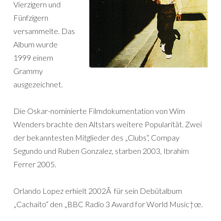
Vierzigern und
Fünfzigern
versammelte. Das
Album wurde
1999 einem
Grammy
ausgezeichnet.
Die Oskar-nominierte Filmdokumentation von Wim
Wenders brachte den Altstars weitere Popularität. Zwei
der bekanntesten Mitglieder des „Clubs“, Compay
Segundo und Ruben Gonzalez, starben 2003, Ibrahim
Ferrer 2005.
Orlando Lopez erhielt 2002Â für sein Debütalbum
„Cachaito“ den „BBC Radio 3 Award for World Music†œ.