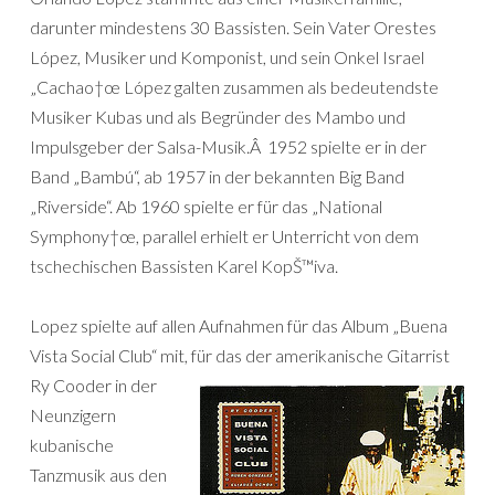
darunter mindestens 30 Bassisten.
Sein Vater
Orestes
López
, Musiker und Komponist, und sein Onkel Israel
„Cachao†œ López galten zusammen als bedeutendste
Musiker Kubas und als Begründer des Mambo und
Impulsgeber der Salsa-Musik.Â 1952 spielte er in der
Band „Bambú“, ab 1957 in der bekannten Big Band
„Riverside“. Ab 1960 spielte er für das „National
Symphony†œ, parallel erhielt er Unterricht von dem
tschechischen Bassisten
Karel KopŠ™iva
.
Lopez spielte auf allen Aufnahmen für das Album „Buena
Vista Social Club“ mit, für das der
amerikanische Gitarrist
Ry Cooder in der
Neunzigern
kubanische
Tanzmusik aus den