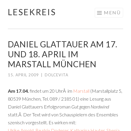
LESEKREIS
Springe
MENÜ
zum
Inhalt
DANIEL GLATTAUER AM 17.
UND 18. APRIL IM
MARSTALL MÜNCHEN
15. APRIL 2009
|
DOLCEVITA
Am 17.04.
findet um 20 UhrÂ im
Marstall
(Marstallplatz 5,
80539 München, Tel. 089 / 2185 01) eine Lesung aus
Daniel Glattauers Erfolgsroman
Gut gegen Nordwind
statt.Â Der Text wird von Schauspielern des Ensembles
szenisch vorgestellt. Es wirken mit:
Ulrike Arnold
,
Beatrix Doderer
,
Katharina Hauter
,
Shenja