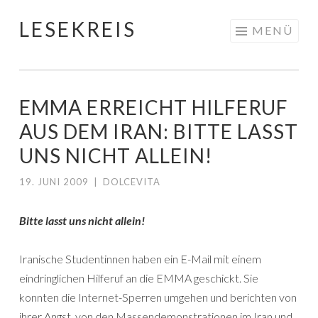
LESEKREIS
Springe
MENÜ
zum
Inhalt
EMMA ERREICHT HILFERUF
AUS DEM IRAN: BITTE LASST
UNS NICHT ALLEIN!
19. JUNI 2009
|
DOLCEVITA
Bitte lasst uns nicht allein!
Iranische Studentinnen haben ein E-Mail mit einem
eindringlichen Hilferuf an die EMMA geschickt. Sie
konnten die Internet-Sperren umgehen und berichten von
ihrer Angst, von den Massendemonstrationen im Iran und