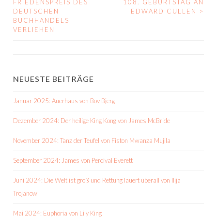
FRIEDENSPREIS DES
108. GEBURTSTAG AN
NAVIGATION
DEUTSCHEN
EDWARD CULLEN
>
BUCHHANDELS
VERLIEHEN
NEUESTE BEITRÄGE
Januar 2025: Auerhaus von Bov Bjerg
Dezember 2024: Der heilige King Kong von James McBride
November 2024: Tanz der Teufel von Fiston Mwanza Mujila
September 2024: James von Percival Everett
Juni 2024: Die Welt ist groß und Rettung lauert überall von Ilija
Trojanow
Mai 2024: Euphoria von Lily King