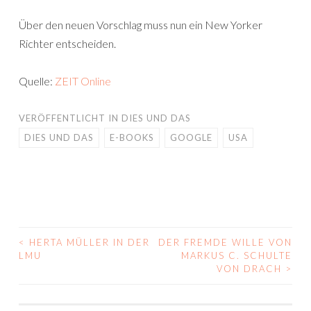
Über den neuen Vorschlag muss nun ein New Yorker
Richter entscheiden.
Quelle:
ZEIT Online
VERÖFFENTLICHT IN
DIES UND DAS
DIES UND DAS
E-BOOKS
GOOGLE
USA
<
HERTA MÜLLER IN DER
DER FREMDE WILLE VON
BEITRAGS-
LMU
MARKUS C. SCHULTE
VON DRACH
>
NAVIGATION