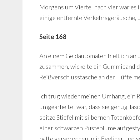
Morgens um Viertel nach vier war es in
einige entfernte Verkehrsgeräusche, u
Seite 168
An einem Geldautomaten hielt ich an u
zusammen, wickelte ein Gummiband dru
Reißverschlusstasche an der Hüfte m
Ich trug wieder meinen Umhang, ein 
umgearbeitet war, dass sie genug Tasc
spitze Stiefel mit silbernen Totenköpf
einer schwarzen Pusteblume aufgesty
hatte versprochen, mir Eyeliner und 