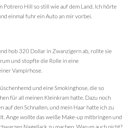
 Potrero Hill so still wie auf dem Land. Ich hörte
nd einmal fuhr ein Auto an mir vorbei.
nd hob 320 Dollar in Zwanzigern ab, rollte sie
m und stopfte die Rolle in eine
einer Vampirhose.
Rüschenhemd und eine Smokinghose, die so
hen für all meinen Kleinkram hatte. Dazu noch
en auf den Schnallen, und mein Haar hatte ich zu
lt. Ange wollte das weiße Make-up mitbringen und
schwarzen Nagellack zu machen. Warum auch nicht?