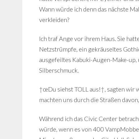
Wann würde ich denn das nächste Mal
verkleiden?
Ich traf Ange vor ihrem Haus. Sie hatt
Netzstrümpfe, ein gekräuseltes Gothi
ausgefeiltes Kabuki-Augen-Make-up, 
Silberschmuck.
†œDu siehst TOLL aus!†, sagten wir w
machten uns durch die Straßen davon,
Während ich das Civic Center betracht
würde, wenn es von 400 VampMobbern