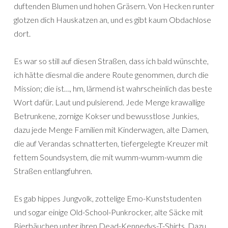
duftenden Blumen und hohen Gräsern. Von Hecken runter
glotzen dich Hauskatzen an, und es gibt kaum Obdachlose
dort.
Es war so still auf diesen Straßen, dass ich bald wünschte,
ich hätte diesmal die andere Route genommen, durch die
Mission; die ist…, hm, lärmend ist wahrscheinlich das beste
Wort dafür. Laut und pulsierend. Jede Menge krawallige
Betrunkene, zornige Kokser und bewusstlose Junkies,
dazu jede Menge Familien mit Kinderwagen, alte Damen,
die auf Verandas schnatterten, tiefergelegte Kreuzer mit
fettem Soundsystem, die mit wumm-wumm-wumm die
Straßen entlangfuhren.
Es gab hippes Jungvolk, zottelige Emo-Kunststudenten
und sogar einige Old-School-Punkrocker, alte Säcke mit
Bierbäuchen unter ihren Dead-Kennedys-T-Shirts. Dazu