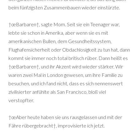
beim fünfzigsten Zusammenbauen wieder einstürzte.
†œBarbaren†, sagte Mom. Seit sie ein Teenager war,
lebte sie schon in Amerika, aber wenn sie es mit
amerikanischen Bullen, dem Gesundheitssystem,
Flughafensicherheit oder Obdachlosigkeit zu tun hat, dann
kommt sie immer noch total britisch rüber. Dann heißt es
†œBarbaren†, und ihr Akzent wird wieder stärker. Wir
waren zwei Mal in London gewesen, um ihre Familie zu
besuchen, und ich fand nicht, dass es sich nennenswert
zivilisierter anfühlte als San Francisco, bloß viel
verstopfter.
†œAber heute haben sie uns rausgelassen und mit der
Fähre rübergebracht†, improvisierte ich jetzt.