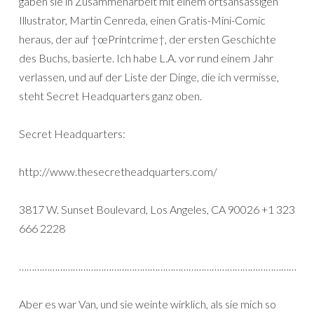
gaben sie in Zusammenarbeit mit einem ortsansässigen
Illustrator, Martin Cenreda, einen Gratis-Mini-Comic
heraus, der auf †œPrintcrime†, der ersten Geschichte
des Buchs, basierte. Ich habe L.A. vor rund einem Jahr
verlassen, und auf der Liste der Dinge, die ich vermisse,
steht Secret Headquarters ganz oben.
Secret Headquarters:
http://www.thesecretheadquarters.com/
3817 W. Sunset Boulevard, Los Angeles, CA 90026 +1 323
666 2228
………………………………………………………………………………………………
Aber es war Van, und sie weinte wirklich, als sie mich so