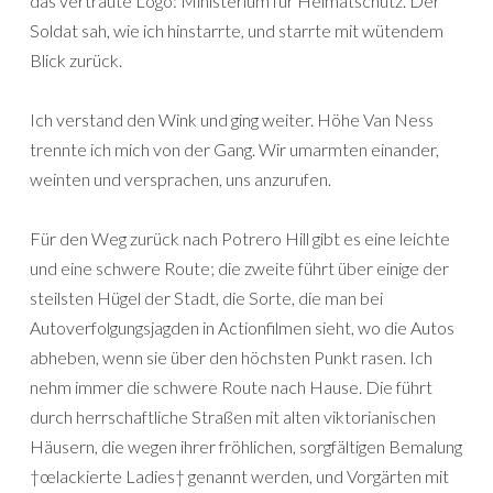
das vertraute Logo: Ministerium für Heimatschutz. Der
Soldat sah, wie ich hinstarrte, und starrte mit wütendem
Blick zurück.
Ich verstand den Wink und ging weiter. Höhe Van Ness
trennte ich mich von der Gang. Wir umarmten einander,
weinten und versprachen, uns anzurufen.
Für den Weg zurück nach Potrero Hill gibt es eine leichte
und eine schwere Route; die zweite führt über einige der
steilsten Hügel der Stadt, die Sorte, die man bei
Autoverfolgungsjagden in Actionfilmen sieht, wo die Autos
abheben, wenn sie über den höchsten Punkt rasen. Ich
nehm immer die schwere Route nach Hause. Die führt
durch herrschaftliche Straßen mit alten viktorianischen
Häusern, die wegen ihrer fröhlichen, sorgfältigen Bemalung
†œlackierte Ladies† genannt werden, und Vorgärten mit