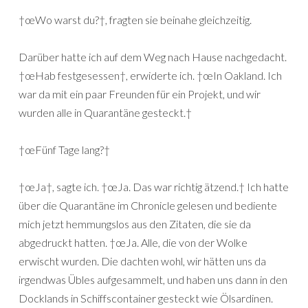
†œWo warst du?†, fragten sie beinahe gleichzeitig.
Darüber hatte ich auf dem Weg nach Hause nachgedacht.
†œHab festgesessen†, erwiderte ich. †œIn Oakland. Ich
war da mit ein paar Freunden für ein Projekt, und wir
wurden alle in Quarantäne gesteckt.†
†œFünf Tage lang?†
†œJa†, sagte ich. †œJa. Das war richtig ätzend.† Ich hatte
über die Quarantäne im Chronicle gelesen und bediente
mich jetzt hemmungslos aus den Zitaten, die sie da
abgedruckt hatten. †œJa. Alle, die von der Wolke
erwischt wurden. Die dachten wohl, wir hätten uns da
irgendwas Übles aufgesammelt, und haben uns dann in den
Docklands in Schiffscontainer gesteckt wie Ölsardinen.