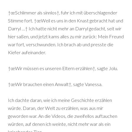
†œSchlimmer als sinnlos†, fuhr ich mit überschlagender
Stimme fort. †œWeil es uns in den Knast gebracht hat und
Darryl …† Ich hatte nicht mehr an Darryl gedacht, seit wir
hier saßen, und jetzt kams alles zu mir zurück: Mein Freund
war fort, verschwunden. Ich brach ab und presste die
Kiefer aufeinander.
†œWir müssen es unseren Eltern erzählen†, sagte Jolu.
†œWir brauchen einen Anwalt†, sagte Vanessa.
Ich dachte daran, wie ich meine Geschichte erzählen
würde. Daran, der Welt zu erzählen, was aus mir
geworden war. An die Videos, die zweifellos auftauchen
würden, auf denen ich weinte, nicht mehr war als ein
kriechendes Tier.