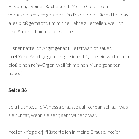
Erklärung. Reiner Rachedurst. Meine Gedanken
verhaspelten sich geradezu in dieser Idee. Die hatten das
alles bloß gemacht, um mir ne Lehre zu erteilen, weil ich
ihre Autorität nicht anerkannte.
Bisher hatte ich Angst gehabt. Jetzt war ich sauer.
†œDiese Arschgeigen†, sagte ich ruhig. †œDie wollten mir
bloß einen reinwürgen, weil ich meinen Mund gehalten
habe.†
Seite 36
Jolu fluchte, und Vanessa brauste auf Koreanisch auf, was
sie nur tat, wenn sie sehr, sehr wütend war.
†œIch krieg die†, flüsterte ich in meine Brause, †œich