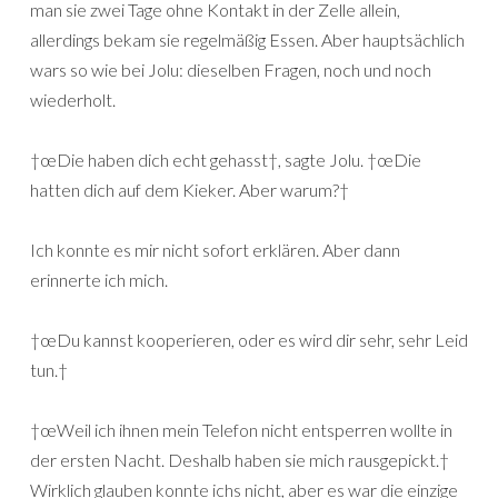
man sie zwei Tage ohne Kontakt in der Zelle allein,
allerdings bekam sie regelmäßig Essen. Aber hauptsächlich
wars so wie bei Jolu: dieselben Fragen, noch und noch
wiederholt.
†œDie haben dich echt gehasst†, sagte Jolu. †œDie
hatten dich auf dem Kieker. Aber warum?†
Ich konnte es mir nicht sofort erklären. Aber dann
erinnerte ich mich.
†œDu kannst kooperieren, oder es wird dir sehr, sehr Leid
tun.†
†œWeil ich ihnen mein Telefon nicht entsperren wollte in
der ersten Nacht. Deshalb haben sie mich rausgepickt.†
Wirklich glauben konnte ichs nicht, aber es war die einzige