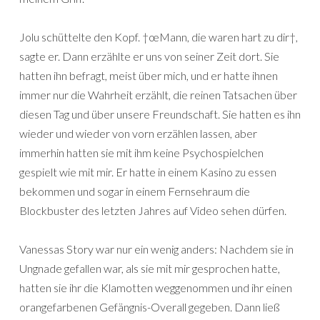
Jolu schüttelte den Kopf. †œMann, die waren hart zu dir†,
sagte er. Dann erzählte er uns von seiner Zeit dort. Sie
hatten ihn befragt, meist über mich, und er hatte ihnen
immer nur die Wahrheit erzählt, die reinen Tatsachen über
diesen Tag und über unsere Freundschaft. Sie hatten es ihn
wieder und wieder von vorn erzählen lassen, aber
immerhin hatten sie mit ihm keine Psychospielchen
gespielt wie mit mir. Er hatte in einem Kasino zu essen
bekommen und sogar in einem Fernsehraum die
Blockbuster des letzten Jahres auf Video sehen dürfen.
Vanessas Story war nur ein wenig anders: Nachdem sie in
Ungnade gefallen war, als sie mit mir gesprochen hatte,
hatten sie ihr die Klamotten weggenommen und ihr einen
orangefarbenen Gefängnis-Overall gegeben. Dann ließ