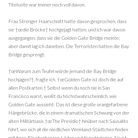
Titelseite war immer noch voll davon.
Frau Strenger Haarschnitt hatte davon gesprochen, dass
sie †œdie Brücke† hochgejagt hatten, und ich war davon
ausgegangen, dass sie die Golden Gate Bridge meinte;
aber damit lag ich daneben. Die Terroristen hatten die Bay
Bridge gesprengt.
†œWarum zum Teufel würde jemand die Bay Bridge
hochjagen?†, fragte ich. †œGolden Gate ist doch die auf
allen Postkarten.† Selbst wenn du noch nie in San
Francisco warst, weißt du höchstwahrscheinlich, wie
Golden Gate aussieht: Das ist diese große orangefarbene
Hängebrücke, die in einem dramatischen Schwung von der
alten Militärbasis †œThe Presidio† hinüber nach Sausalito
führt, wo sich all die niedlichen Weinland-Städtchen finden
mit ihren Räucherkerzen-Läden und Kunstgalerien. Sie ist