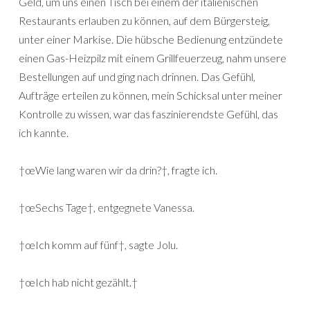
Geld, um uns einen Tisch bei einem der italienischen
Restaurants erlauben zu können, auf dem Bürgersteig,
unter einer Markise. Die hübsche Bedienung entzündete
einen Gas-Heizpilz mit einem Grillfeuerzeug, nahm unsere
Bestellungen auf und ging nach drinnen. Das Gefühl,
Aufträge erteilen zu können, mein Schicksal unter meiner
Kontrolle zu wissen, war das faszinierendste Gefühl, das
ich kannte.
†œWie lang waren wir da drin?†, fragte ich.
†œSechs Tage†, entgegnete Vanessa.
†œIch komm auf fünf†, sagte Jolu.
†œIch hab nicht gezählt.†