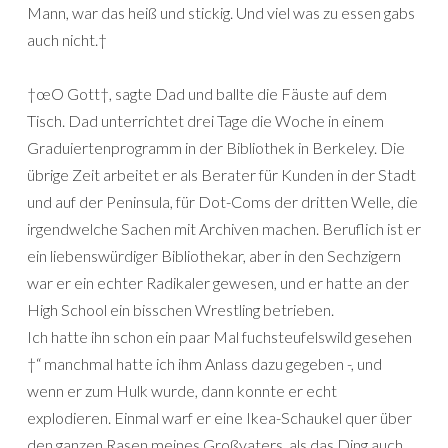
Mann, war das heiß und stickig. Und viel was zu essen gabs
auch nicht.†
†œO Gott†, sagte Dad und ballte die Fäuste auf dem
Tisch. Dad unterrichtet drei Tage die Woche in einem
Graduiertenprogramm in der Bibliothek in Berkeley. Die
übrige Zeit arbeitet er als Berater für Kunden in der Stadt
und auf der Peninsula, für Dot-Coms der dritten Welle, die
irgendwelche Sachen mit Archiven machen. Beruflich ist er
ein liebenswürdiger Bibliothekar, aber in den Sechzigern
war er ein echter Radikaler gewesen, und er hatte an der
High School ein bisschen Wrestling betrieben.
Ich hatte ihn schon ein paar Mal fuchsteufelswild gesehen
†“ manchmal hatte ich ihm Anlass dazu gegeben -, und
wenn er zum Hulk wurde, dann konnte er echt
explodieren. Einmal warf er eine Ikea-Schaukel quer über
den ganzen Rasen meines Großvaters, als das Ding auch