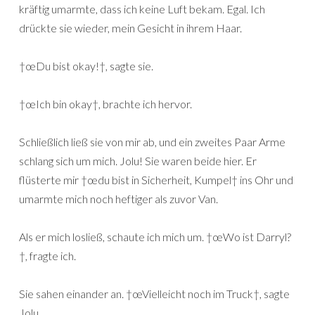
kräftig umarmte, dass ich keine Luft bekam. Egal. Ich
drückte sie wieder, mein Gesicht in ihrem Haar.
†œDu bist okay!†, sagte sie.
†œIch bin okay†, brachte ich hervor.
Schließlich ließ sie von mir ab, und ein zweites Paar Arme
schlang sich um mich. Jolu! Sie waren beide hier. Er
flüsterte mir †œdu bist in Sicherheit, Kumpel† ins Ohr und
umarmte mich noch heftiger als zuvor Van.
Als er mich losließ, schaute ich mich um. †œWo ist Darryl?
†, fragte ich.
Sie sahen einander an. †œVielleicht noch im Truck†, sagte
Jolu.