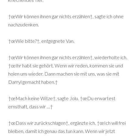
†œWir können ihnen gar nichts erzählen†, sagte ich ohne
nachzudenken.
†œWie bitte?†, entgegnete Van.
†œWir können ihnen gar nichts erzählen†, wiederholte ich.
†œIhr habt sie gehört. Wenn wir reden, kommen sie und
holen uns wieder. Dann machen sie mit uns, was sie mit
Darryl gemacht haben.†
†œMach keine Witze†, sagte Jolu. †œDu erwartest
ernsthaft, dass wir …†
†œDass wir zurückschlagen†, ergänzte ich. †œIch will frei
bleiben, damit ich genau das tun kann. Wenn wir jetzt