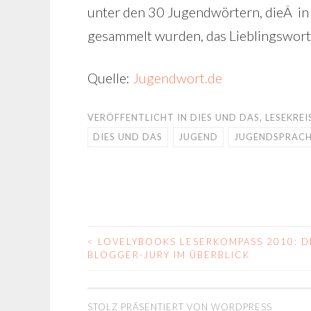
unter den 30 Jugendwörtern, dieÂ in
gesammelt wurden, das Lieblingswort
Quelle:
Jugendwort.de
VERÖFFENTLICHT IN
DIES UND DAS
,
LESEKREI
DIES UND DAS
JUGEND
JUGENDSPRAC
<
LOVELYBOOKS LESERKOMPASS 2010: D
BEITRAGS-
BLOGGER-JURY IM ÜBERBLICK
NAVIGATION
STOLZ PRÄSENTIERT VON WORDPRESS