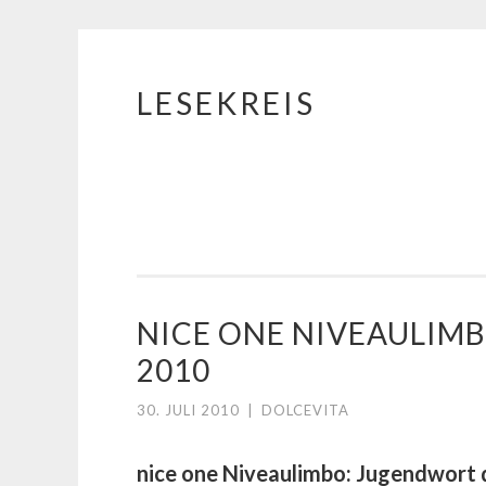
LESEKREIS
Springe
zum
Inhalt
NICE ONE NIVEAULIM
2010
30. JULI 2010
|
DOLCEVITA
nice one Niveaulimbo: Jugendwort 