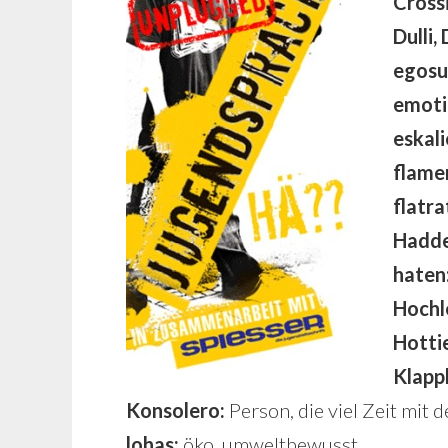
Crossi
Dulli, 
egosu
emotio
eskali
flame
flatra
Hadde
haten
Hochle
Hotti
Klappk
Konsolero:
Person, die viel Zeit mit 
lohas:
öko, umweltbewusst