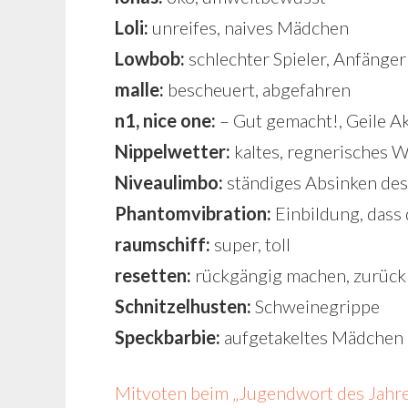
Loli:
unreifes, naives Mädchen
Lowbob:
schlechter Spieler, Anfänger
malle:
bescheuert, abgefahren
n1, nice one:
– Gut gemacht!, Geile Ak
Nippelwetter:
kaltes, regnerisches W
Niveaulimbo:
ständiges Absinken des
Phantomvibration:
Einbildung, dass 
raumschiff:
super, toll
resetten:
rückgängig machen, zurüc
Schnitzelhusten:
Schweinegrippe
Speckbarbie:
aufgetakeltes Mädchen i
Mitvoten beim „Jugendwort des Jahr