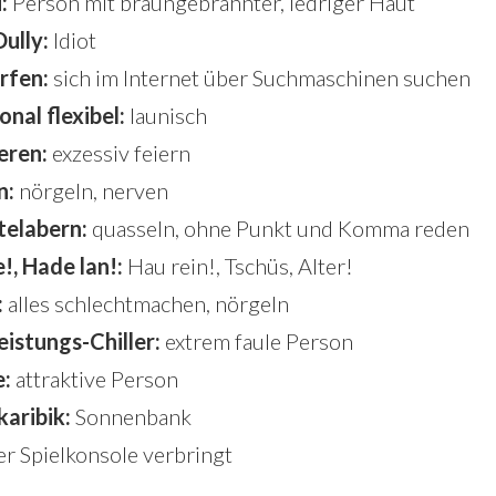
:
Person mit braungebrannter, ledriger Haut
Dully:
Idiot
rfen:
sich im Internet über Suchmaschinen suchen
nal flexibel:
launisch
eren:
exzessiv feiern
n:
nörgeln, nerven
telabern:
quasseln, ohne Punkt und Komma reden
!, Hade lan!:
Hau rein!, Tschüs, Alter!
:
alles schlechtmachen, nörgeln
istungs-Chiller:
extrem faule Person
e:
attraktive Person
aribik:
Sonnenbank
der Spielkonsole verbringt