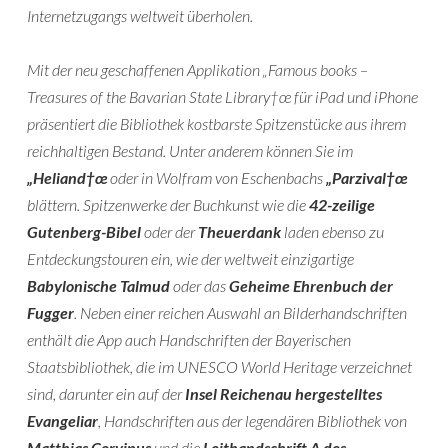
Internetzugangs weltweit überholen.
Mit der neu geschaffenen Applikation „Famous books –
Treasures of the Bavarian State Library†œ für iPad und iPhone
präsentiert die Bibliothek kostbarste Spitzenstücke aus ihrem
reichhaltigen Bestand. Unter anderem können Sie im
„Heliand†œ
oder in Wolfram von Eschenbachs
„Parzival†œ
blättern. Spitzenwerke der Buchkunst wie die
42-zeilige
Gutenberg-Bibel
oder der
Theuerdank
laden ebenso zu
Entdeckungstouren ein, wie der weltweit einzigartige
Babylonische Talmud
oder das
Geheime Ehrenbuch der
Fugger
. Neben einer reichen Auswahl an Bilderhandschriften
enthält die App auch Handschriften der Bayerischen
Staatsbibliothek, die im UNESCO World Heritage verzeichnet
sind, darunter ein auf der
Insel Reichenau hergestelltes
Evangeliar
, Handschriften aus der legendären Bibliothek von
Matthias Corvinus
und die
Leithandschrift A des