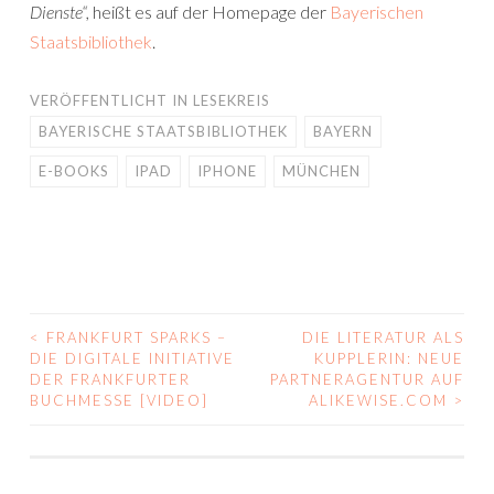
Dienste“,
heißt es auf der Homepage der
Bayerischen
Staatsbibliothek
.
VERÖFFENTLICHT IN
LESEKREIS
BAYERISCHE STAATSBIBLIOTHEK
BAYERN
E-BOOKS
IPAD
IPHONE
MÜNCHEN
<
FRANKFURT SPARKS –
DIE LITERATUR ALS
BEITRAGS-
DIE DIGITALE INITIATIVE
KUPPLERIN: NEUE
DER FRANKFURTER
PARTNERAGENTUR AUF
NAVIGATION
BUCHMESSE [VIDEO]
ALIKEWISE.COM
>