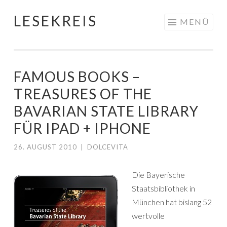
LESEKREIS
Springe
MENÜ
zum
Inhalt
FAMOUS BOOKS –
TREASURES OF THE
BAVARIAN STATE LIBRARY
FÜR IPAD + IPHONE
26. AUGUST 2010
|
DOLCEVITA
Die Bayerische
Staatsbibliothek in
München hat bislang 52
wertvolle