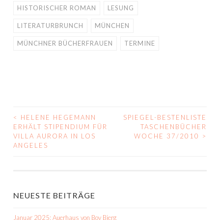
HISTORISCHER ROMAN
LESUNG
LITERATURBRUNCH
MÜNCHEN
MÜNCHNER BÜCHERFRAUEN
TERMINE
<
HELENE HEGEMANN
SPIEGEL-BESTENLISTE
BEITRAGS-
ERHÄLT STIPENDIUM FÜR
TASCHENBÜCHER
VILLA AURORA IN LOS
WOCHE 37/2010
>
NAVIGATION
ANGELES
NEUESTE BEITRÄGE
Januar 2025: Auerhaus von Bov Bjerg