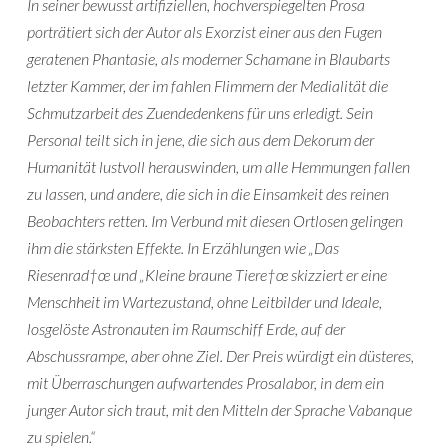
In seiner bewusst artifiziellen, hochverspiegelten Prosa
porträtiert sich der Autor als Exorzist einer aus den Fugen
geratenen Phantasie, als moderner Schamane in Blaubarts
letzter Kammer, der im fahlen Flimmern der Medialität die
Schmutzarbeit des Zuendedenkens für uns erledigt. Sein
Personal teilt sich in jene, die sich aus dem Dekorum der
Humanität lustvoll herauswinden, um alle Hemmungen fallen
zu lassen, und andere, die sich in die Einsamkeit des reinen
Beobachters retten. Im Verbund mit diesen Ortlosen gelingen
ihm die stärksten Effekte. In Erzählungen wie „Das
Riesenrad†œ und „Kleine braune Tiere†œ skizziert er eine
Menschheit im Wartezustand, ohne Leitbilder und Ideale,
losgelöste Astronauten im Raumschiff Erde, auf der
Abschussrampe, aber ohne Ziel. Der Preis würdigt ein düsteres,
mit Überraschungen aufwartendes Prosalabor, in dem ein
junger Autor sich traut, mit den Mitteln der Sprache Vabanque
zu spielen.“