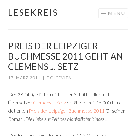
LESEKREIS
Springe
MENÜ
zum
Inhalt
PREIS DER LEIPZIGER
BUCHMESSE 2011 GEHT AN
CLEMENS J. SETZ
17. MÄRZ 2011
|
DOLCEVITA
Der 28-jährige österreichischer Schriftsteller und
Übersetzer
Clemens J. Setz
erhält den mit 15.000 Euro
dotierten
Preis der Leipziger Buchmesse 2011
für seinen
Roman „
Die Liebe zur Zeit des Mahlstädter Kindes
„.
Der Buchpreis wurde ihm am 17.03. 2011 auf der