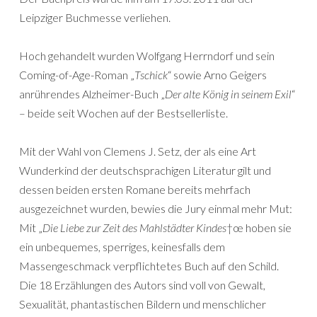
Leipziger Buchmesse verliehen.
Hoch gehandelt wurden Wolfgang Herrndorf und sein
Coming-of-Age-Roman „
Tschick
“ sowie Arno Geigers
anrührendes Alzheimer-Buch „
Der alte König in seinem Exil
“
– beide seit Wochen auf der Bestsellerliste.
Mit der Wahl von Clemens J. Setz, der als eine Art
Wunderkind der deutschsprachigen Literatur gilt und
dessen beiden ersten Romane bereits mehrfach
ausgezeichnet wurden, bewies die Jury einmal mehr Mut:
Mit „
Die Liebe zur Zeit des Mahlstädter Kindes
†œ hoben sie
ein unbequemes, sperriges, keinesfalls dem
Massengeschmack verpflichtetes Buch auf den Schild.
Die 18 Erzählungen des Autors sind voll von Gewalt,
Sexualität, phantastischen Bildern und menschlicher