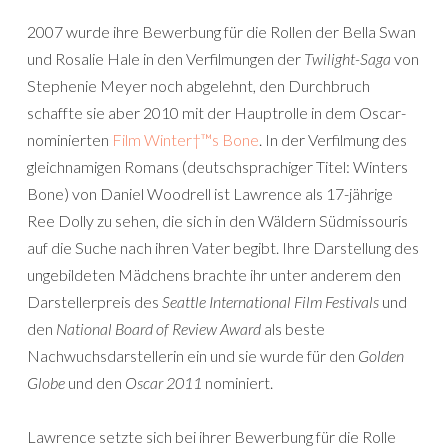
2007 wurde ihre Bewerbung für die Rollen der Bella Swan
und Rosalie Hale in den Verfilmungen der
Twilight-Saga
von
Stephenie Meyer noch abgelehnt, den Durchbruch
schaffte sie aber 2010 mit der Hauptrolle in dem Oscar-
nominierten
Film Winter†™s Bone
. In der Verfilmung des
gleichnamigen Romans (deutschsprachiger Titel: Winters
Bone) von Daniel Woodrell ist Lawrence als 17-jährige
Ree Dolly zu sehen, die sich in den Wäldern Südmissouris
auf die Suche nach ihren Vater begibt. Ihre Darstellung des
ungebildeten Mädchens brachte ihr unter anderem den
Darstellerpreis des
Seattle International Film Festivals
und
den
National Board of Review Award
als beste
Nachwuchsdarstellerin ein und sie wurde für den
Golden
Globe
und den
Oscar 2011
nominiert.
Lawrence setzte sich bei ihrer Bewerbung für die Rolle