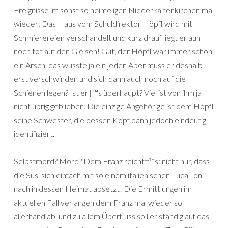
Ereignisse im sonst so heimeligen Niederkaltenkirchen mal
wieder: Das Haus vom Schuldirektor Höpfl wird mit
Schmierereien verschandelt und kurz drauf liegt er auh
noch tot auf den Gleisen! Gut, der Höpfl war immer schon
ein Arsch, das wusste ja ein jeder. Aber muss er deshalb
erst verschwinden und sich dann auch noch auf die
Schienen legen? Ist er†™s überhaupt? Viel ist von ihm ja
nicht übrig geblieben. Die einzige Angehörige ist dem Höpfl
seine Schwester, die dessen Kopf dann jedoch eindeutig
identifiziert.
Selbstmord? Mord? Dem Franz reicht†™s: nicht nur, dass
die Susi sich einfach mit so einem italienischen Luca Toni
nach in dessen Heimat absetzt! Die Ermittlungen im
aktuellen Fall verlangen dem Franz mal wieder so
allerhand ab, und zu allem Überfluss soll er ständig auf das