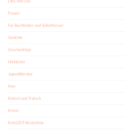
Dies und Das
Frauen
Für Buchtrinker und Seitenfresser
Gedichte
Geschenktipp
Hörbücher
Jugendliteratur
Kino
Klatsch und Tratsch
Krimis
KrimiZEIT-Bestenliste