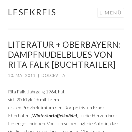
LESEKREIS
Springe
MENÜ
zum
Inhalt
LITERATUR + OBERBAYERN:
DAMPFNUDELBLUES VON
RITA FALK [BUCHTRAILER]
10. MAI 2011
|
DOLCEVITA
Rita Falk, Jahrgang 1964, hat
sich 2010 gleich mit ihrem
ersten Provinzkrimi um den Dorfpolizisten Franz
Eberhofer, „
Winterkartoffelknödel
„, in die Herzen ihrer
Leser geschrieben. Von sich selber sagt die Autorin, dass
sie die schönste Zeit ihres Lebens in Oberbayern