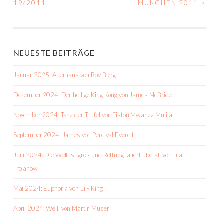
19/2011
– MÜNCHEN 2011
>
NAVIGATION
NEUESTE BEITRÄGE
Januar 2025: Auerhaus von Bov Bjerg
Dezember 2024: Der heilige King Kong von James McBride
November 2024: Tanz der Teufel von Fiston Mwanza Mujila
September 2024: James von Percival Everett
Juni 2024: Die Welt ist groß und Rettung lauert überall von Ilija
Trojanow
Mai 2024: Euphoria von Lily King
April 2024: Weil. von Martin Muser