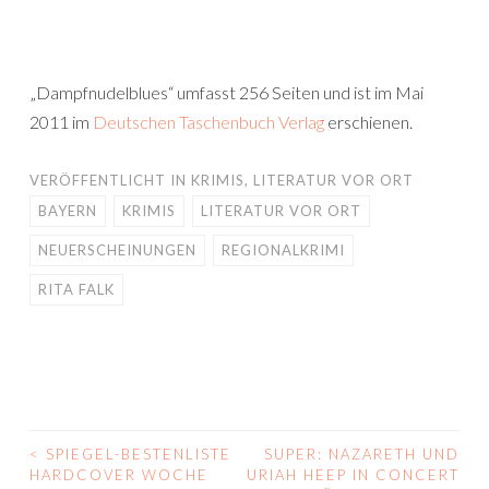
„Dampfnudelblues“ umfasst 256 Seiten und ist im Mai
2011 im
Deutschen Taschenbuch Verlag
erschienen.
VERÖFFENTLICHT IN
KRIMIS
,
LITERATUR VOR ORT
BAYERN
KRIMIS
LITERATUR VOR ORT
NEUERSCHEINUNGEN
REGIONALKRIMI
RITA FALK
<
SPIEGEL-BESTENLISTE
SUPER: NAZARETH UND
BEITRAGS-
HARDCOVER WOCHE
URIAH HEEP IN CONCERT