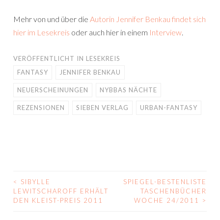
Mehr von und über die
Autorin Jennifer Benkau findet sich
hier im Lesekreis
oder auch hier in einem
Interview
.
VERÖFFENTLICHT IN
LESEKREIS
FANTASY
JENNIFER BENKAU
NEUERSCHEINUNGEN
NYBBAS NÄCHTE
REZENSIONEN
SIEBEN VERLAG
URBAN-FANTASY
<
SIBYLLE
SPIEGEL-BESTENLISTE
BEITRAGS-
LEWITSCHAROFF ERHÄLT
TASCHENBÜCHER
DEN KLEIST-PREIS 2011
WOCHE 24/2011
>
NAVIGATION