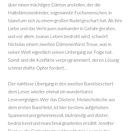
über einen mächtigen Dämon anstellen, der die
Halbdämonenkinder, sogenannte Fuchsmenschen, in
Island um sich zu einem großen Rudel geschart hat. Als ihre
Liebe und das Vertrauen zueinander in Gefahr geraten,
und vor allem Joanas Leben bedroht wird, schwört
Nicholas einem zweiten Dämonenfürst Treue, was in
seiner Welt eigentlich seinen Untergang zur Folge hat.
Somit sind die Konflikte vorprogrammiert, deren Lösung
schmerzhafte Opfer fordert…
Der nahtlose Übergang in den zweiten Band beschert
dem Leser, wieder einmal ein wunderbares
Lesevergnügen. Wer das Düstere, Melancholische aus
dem ersten Band liebt, ist hier bestens aufgehoben.
Spannend und geheimnisvoll, blutrünstig und düster,
bedrückend und manchmal gnadenlos erzählt Jennifer
Benkau die Fortsetzung und taucht den Leser in das