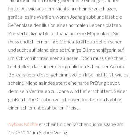
Nicholas in einen Kokon geliehener Zeit eingesponnen
hatte. Als wie aus dem Nichts ihre Feinde zuschlagen,
gerät alles ins Wanken, woran Joana glaubt und lässt die
Seifenblase der Illusion eines normalen Lebens platzen.
Zur Verteidigung bleibt Joana nur eine Möglichkeit: Sie
muss endlich lernen, ihre Clerica-Kräfte zu beherrschen
und sucht auf Island eine abtrünnige Dämonenjägerin auf,
um sich von ihr trainieren zu lassen. Doch muss sie schnell
feststellen, dass unter dem grünlichen Schein der Aurora
Borealis über dieser geheimnisvollen Insel nichts ist, wie es
scheint. Nicholas indes steht eine harte Prüfung bevor,
denn sein Vertrauen zu Joana wird tief erschüttert. Seiner
großen Liebe Glauben zu schenken, kostet den Nybbas
einen schier unbezahlbaren Preis …
Nybbas Nächte
erscheint in der Taschenbuchausgabe am
15.06.2011 im Sieben Verlag.