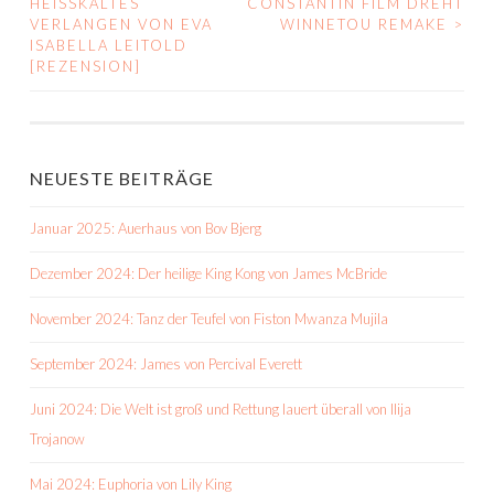
HEISSKALTES
CONSTANTIN FILM DREHT
VERLANGEN VON EVA
WINNETOU REMAKE
>
NAVIGATION
ISABELLA LEITOLD
[REZENSION]
NEUESTE BEITRÄGE
Januar 2025: Auerhaus von Bov Bjerg
Dezember 2024: Der heilige King Kong von James McBride
November 2024: Tanz der Teufel von Fiston Mwanza Mujila
September 2024: James von Percival Everett
Juni 2024: Die Welt ist groß und Rettung lauert überall von Ilija
Trojanow
Mai 2024: Euphoria von Lily King