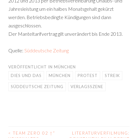
2012 und 2013 per Betriebsvereinbarung Urlaubs- und
Jahresleistung um ein halbes Monatsgehalt gekürzt
werden. Betriebsbedingte Kündigungen sind dann
ausgeschlossen.
Der Manteltarifvertrag gilt unverändert bis Ende 2013.
Quelle:
Süddeutsche Zeitung
VERÖFFENTLICHT IN
MÜNCHEN
DIES UND DAS
MÜNCHEN
PROTEST
STREIK
SÜDDEUTSCHE ZEITUNG
VERLAGSSZENE
<
TEAM ZERO 02 †“
LITERATURVERFILMUNG:
BEITRAGS-