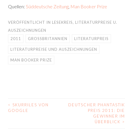
Quellen:
Süddeutsche Zeitung
,
Man Booker Prize
VERÖFFENTLICHT IN
LESEKREIS
,
LITERATURPREISE U.
AUSZEICHNUNGEN
2011
GROSSBRITANNIEN
LITERATURPREIS
LITERATURPREISE UND AUSZEICHNUNGEN
MAN BOOKER PRIZE
<
SKURRILES VON
DEUTSCHER PHANTASTIK
BEITRAGS-
GOOGLE
PREIS 2011: DIE
GEWINNER IM
NAVIGATION
ÜBERBLICK
>