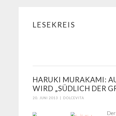
LESEKREIS
Springe
zum
Inhalt
HARUKI MURAKAMI: AU
WIRD „SÜDLICH DER G
20. JUNI 2013
|
DOLCEVITA
Der 