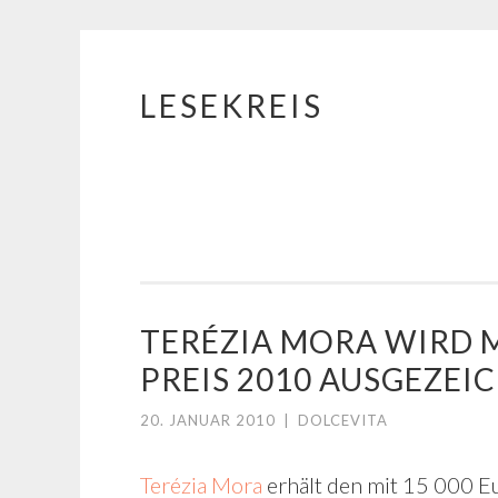
LESEKREIS
Springe
zum
Inhalt
TERÉZIA MORA WIRD 
PREIS 2010 AUSGEZEI
20. JANUAR 2010
|
DOLCEVITA
Terézia Mora
erhält den mit 15 000 E