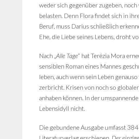
weder sich gegenüber zugeben, noch wi
belasten. Denn Flora findet sich in i
Beruf, muss Darius schließlich erkenn
Ehe, die Liebe seines Lebens, droht v
Nach „
Alle Tage
“ hat Terézia Mora ern
sensiblen Roman eines Mannes geschrie
leben, auch wenn sein Leben genauso 
zerbricht. Krisen von noch so globale
anhaben können. In der umspannenden 
Lebensidyll nicht.
Die gebundene Ausgabe umfasst 384 
Literaturverlag erschienen.
Der einzig