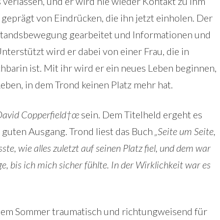
verlassen, und er wird nie wieder Kontakt zu ihm
 geprägt von Eindrücken, die ihn jetzt einholen. Der
standsbewegung gearbeitet und Informationen und
erstützt wird er dabei von einer Frau, die in
arin ist. Mit ihr wird er ein neues Leben beginnen,
eben, in dem Trond keinen Platz mehr hat.
David Copperfield†œ
sein. Dem Titelheld ergeht es
n guten Ausgang. Trond liest das Buch
„Seite um Seite,
ste, wie alles zuletzt auf seinen Platz fiel, und dem war
, bis ich mich sicher fühlte. In der Wirklichkeit war es
iesem Sommer traumatisch und richtungweisend für