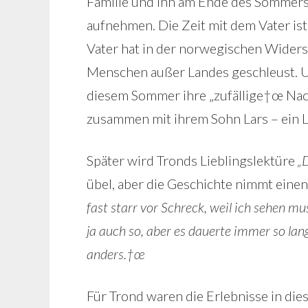
Familie und ihn am Ende des Sommers 
aufnehmen. Die Zeit mit dem Vater ist
Vater hat in der norwegischen Wider
Menschen außer Landes geschleust. Unt
diesem Sommer ihre „zufällige†œ Nachb
zusammen mit ihrem Sohn Lars – ein L
Später wird Tronds Lieblingslektüre
„
übel, aber die Geschichte nimmt eine
fast starr vor Schreck, weil ich sehen mus
ja auch so, aber es dauerte immer so lange
anders.†œ
Für Trond waren die Erlebnisse in d