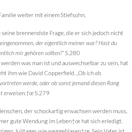
Familie weiter mit einem Stiefsohn.
re seine brennendste Frage, die er sich jedoch nicht
 eingenommen, der eigentlich meiner war? Hast du
tlich mir gehören sollten?“
S.280
zu werden was man ist und auswechselbar zu sein, hat
eht ihm wie David Copperfield.
„Ob ich als
ortreten werde, oder ob sonst jemand diesen Rang
st erweisen.†œ
S.279
 Menschen, der schockartig erwachsen werden muss,
mmer gute Wendung im Leben†œ hat sich erledigt.
zigen Julitages wie weggeblasen†œ. Sein Vater ist