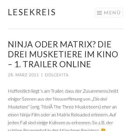
LESEKREIS
Springe
MENÜ
zum
Inhalt
NINJA ODER MATRIX? DIE
DREI MUSKETIERE IM KINO
– 1. TRAILER ONLINE
28. MÄRZ 2011
|
DOLCEVITA
Hoffentlich liegt´s am Trailer, dass der Zusammenschnitt
einiger Szenen aus der Neuverfilmung von „
Die drei
Musketiere
“ (orig. TitelÂ The Three Musketeers) eher an
einen Ninja-Film oder an Matrix Reloaded erinnern. Auf
jeden Fall sind einige Kulissen zu erkennen. So z.B. der
schöne Brunnenhof in der Münchner Residenz.