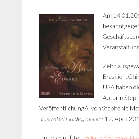
Am 14.01.201
bekanntgegeb
Geschäftsber
Veranstaltung
Zehn ausgewäh
Brasilien, Ch
USA haben die
Autorin Steph
VeröffentlichungÂ von Stephenie Me
Illustrated Guide
„, das am 12. April 2
Unter dem Titel „
Bella und Edward: Die