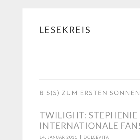
LESEKREIS
Springe
zum
Inhalt
BIS(S) ZUM ERSTEN SONNE
TWILIGHT: STEPHENI
INTERNATIONALE FANS
14. JANUAR 2011
|
DOLCEVITA