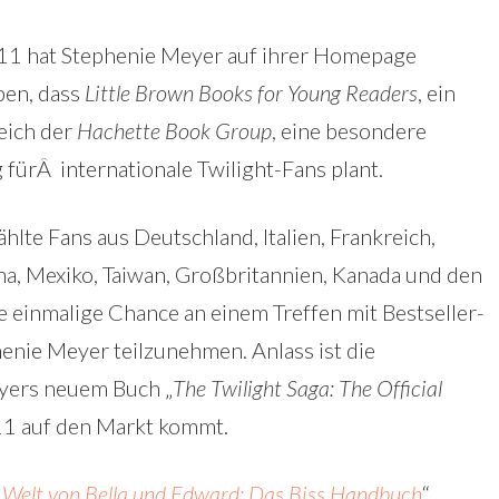
1 hat Stephenie Meyer auf ihrer Homepage
en, dass
Little Brown Books for Young Readers
, ein
eich der
Hachette Book Group
, eine besondere
 fürÂ internationale Twilight-Fans plant.
lte Fans aus Deutschland, Italien, Frankreich,
ina, Mexiko, Taiwan, Großbritannien, Kanada und den
 einmalige Chance an einem Treffen mit Bestseller-
enie Meyer teilzunehmen. Anlass ist die
yers neuem Buch „
The Twilight Saga: The Official
011 auf den Markt kommt.
 Welt von Bella und Edward: Das Biss Handbuch
“