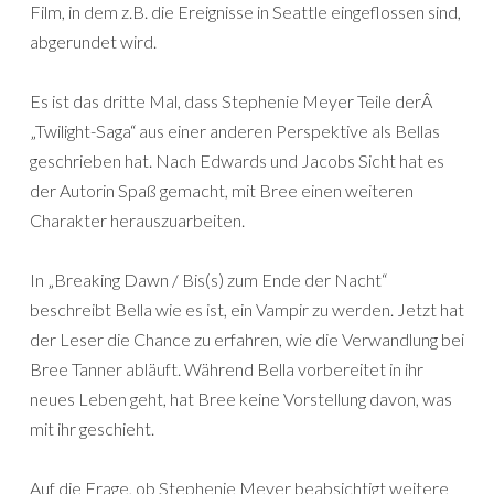
Film, in dem z.B. die Ereignisse in Seattle eingeflossen sind,
abgerundet wird.
Es ist das dritte Mal, dass Stephenie Meyer Teile derÂ
„Twilight-Saga“ aus einer anderen Perspektive als Bellas
geschrieben hat. Nach Edwards und Jacobs Sicht hat es
der Autorin Spaß gemacht, mit Bree einen weiteren
Charakter herauszuarbeiten.
In „Breaking Dawn / Bis(s) zum Ende der Nacht“
beschreibt Bella wie es ist, ein Vampir zu werden. Jetzt hat
der Leser die Chance zu erfahren, wie die Verwandlung bei
Bree Tanner abläuft. Während Bella vorbereitet in ihr
neues Leben geht, hat Bree keine Vorstellung davon, was
mit ihr geschieht.
Auf die Frage, ob Stephenie Meyer beabsichtigt weitere