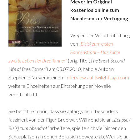
Meyer im Original
kostenlos online zum
Nachlesen zur Verfügung.
Wegen der Veröffentlichung
von
„Bis(s) zum ersten
Sonnenstrahl – Das kurze
zweite Leben der Bree Tanner“
(orig. Titel
„The Short Second
Life of Bree Tanner“
) am 05.07.2010, hat die Autorin
Stephenie Meyer in einem
Interview auf twilightsaga.com
weitere Einzelheiten zur Entstehung der Novelle
veröffentlicht.
Sie berichtet darin, dass sie anfangs nicht besonders
fasziniert von der Figur Bree war. Während sie an
„Eclipse /
Bis(s) zum Abendrot“
arbeitete, spielte sich viel hinter den
Schauplätzen an denen Bella sich bewegte ab. Weil sie auf