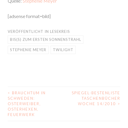
Quelle:
Stephenie Meyer
[adsense format=bild]
VERÖFFENTLICHT IN
LESEKREIS
BIS(S) ZUM ERSTEN SONNENSTRAHL
STEPHENIE MEYER
TWILIGHT
<
BRAUCHTUM IN
SPIEGEL-BESTENLISTE
BEITRAGS-
SCHWEDEN:
TASCHENBÜCHER
OSTERWEIBER,
WOCHE 14/2010
>
NAVIGATION
OSTERHEXEN,
FEUERWERK