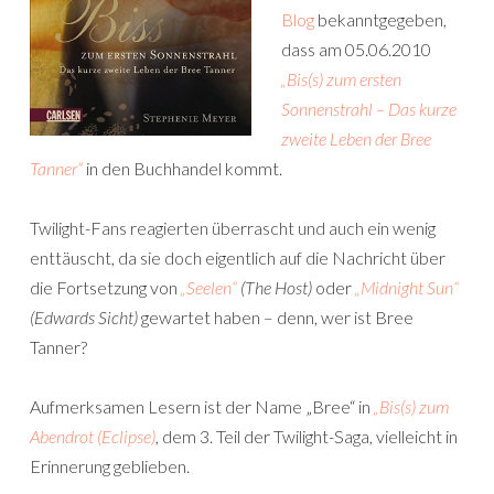
Blog
bekanntgegeben,
dass am 05.06.2010
„Bis(s) zum ersten
Sonnenstrahl – Das kurze
zweite Leben der Bree
Tanner“
in den Buchhandel kommt.
Twilight-Fans reagierten überrascht und auch ein wenig
enttäuscht, da sie doch eigentlich auf die Nachricht über
die Fortsetzung von
„Seelen“
(The Host)
oder
„Midnight Sun“
(Edwards Sicht)
gewartet haben – denn, wer ist Bree
Tanner?
Aufmerksamen Lesern ist der Name „Bree“ in
„Bis(s) zum
Abendrot (Eclipse)
, dem 3. Teil der Twilight-Saga, vielleicht in
Erinnerung geblieben.